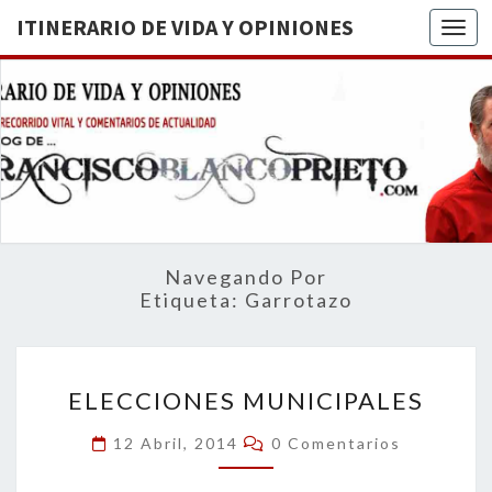
ITINERARIO DE VIDA Y OPINIONES
Togg
ITINERA
BREVE
RECORRIDO
VITAL Y
DE VIDA
COMENTARIOS
DE
OPINION
ACTUALIDAD
Navegando Por
Etiqueta:
Garrotazo
ELECCIONES
ELECCIONES MUNICIPALES
MUNICIPALES
Comentarios
12 Abril, 2014
0 Comentarios