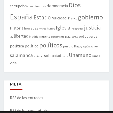
Dios
democracia
corrupción
corruptos
crisis
España
gobierno
Estado
felicidad.
Franco
justicia
Iglesia
Historia
honradez
hunos
hotros
indignados
libertad
muerte
politiqueros
Madrid
paz
poeta
ley
parlamento
políticos
política
político
pueblo
Rajoy
rey
república
Unamuno
salamanca
solidaridad
urnas
sociedad
tierra
vida
META
RSS de las entradas
RSS de los comentarios