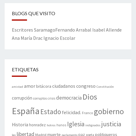
BLOGS QUE VISITO
Escritores
Saramago
Fernando Arrabal
Isabel Allende
Ana María Drac
Ignacio Escolar
ETIQUETAS
amor
congreso
ciudadanos
bitácora
amistad
Constitución
Dios
democracia
corrupción
corruptos
crisis
España
gobierno
Estado
felicidad.
Franco
justicia
Iglesia
Historia
honradez
hunos
hotros
indignados
libertad
muerte
politiqueros
Madrid
paz
poeta
ley
parlamento