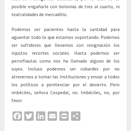
posible engañarle con bolonias de tres al cuarto, ni
teatralidades de mercadillo.
Podemos ser pacientes hasta la santidad para
aguantar todo lo que estamos soportando. Podemos
ser sufridores que llevamos con resignación los
injustos recortes sociales. Hasta podemos ser
perroflautas como nos ha llamado alguno de los
suyos. Incluso podemos ser cobardes por no
atrevernos a tomar las Instituciones y enviar a todos
los políticos a penitenciar por el desierto. Pero
imbéciles, señora Cospedal, no. Imbéciles, no, por
favor.
Fa
T
Li
E
Pr
C
ce
wi
n
m
in
o