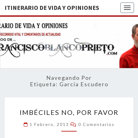
ITINERARIO DE VIDA Y OPINIONES
Togg
ITINERA
BREVE
RECORRIDO
VITAL Y
DE VIDA
COMENTARIOS
DE
OPINION
ACTUALIDAD
Navegando Por
Etiqueta:
García Escudero
IMBÉCILES
IMBÉCILES NO, POR FAVOR
NO,
POR
Comentarios
1 Febrero, 2013
0 Comentarios
FAVOR