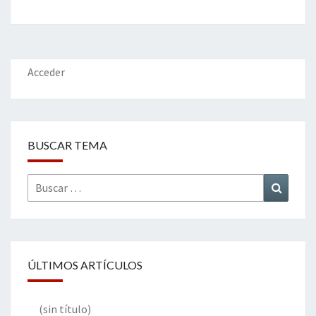
b
tt
ke
ai
t
m
o
er
dI
l
p
o
n
ar
k
tir
Acceder
BUSCAR TEMA
Buscar
Buscar
por:
ÚLTIMOS ARTÍCULOS
(sin título)