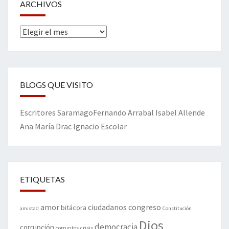
ARCHIVOS
Archivos
BLOGS QUE VISITO
Escritores
Saramago
Fernando Arrabal
Isabel Allende
Ana María Drac
Ignacio Escolar
ETIQUETAS
amor
congreso
ciudadanos
bitácora
amistad
Constitución
Dios
democracia
corrupción
corruptos
crisis