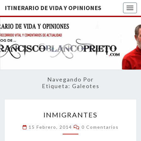
ITINERARIO DE VIDA Y OPINIONES
Togg
ITINERA
BREVE
RECORRIDO
VITAL Y
DE VIDA
COMENTARIOS
DE
OPINION
ACTUALIDAD
Navegando Por
Etiqueta:
Galeotes
INMIGRANTES
INMIGRANTES
Comentarios
15 Febrero, 2014
0 Comentarios