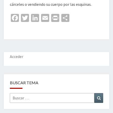
cárceles o vendiendo su cuerpo por las esquinas.
Fa
T
Li
E
Pr
C
ce
wi
n
m
in
o
b
tt
ke
ai
t
m
o
er
dI
l
p
o
n
ar
k
tir
Acceder
BUSCAR TEMA
Buscar
Buscar
por: