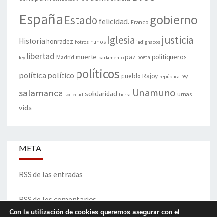
España
gobierno
Estado
felicidad.
Franco
justicia
Iglesia
Historia
honradez
hunos
hotros
indignados
libertad
muerte
politiqueros
Madrid
paz
poeta
ley
parlamento
políticos
política
político
pueblo
Rajoy
rey
república
Unamuno
salamanca
solidaridad
urnas
sociedad
tierra
vida
META
RSS de las entradas
RSS de los comentarios
Con la utilización de cookies queremos asegurar con el