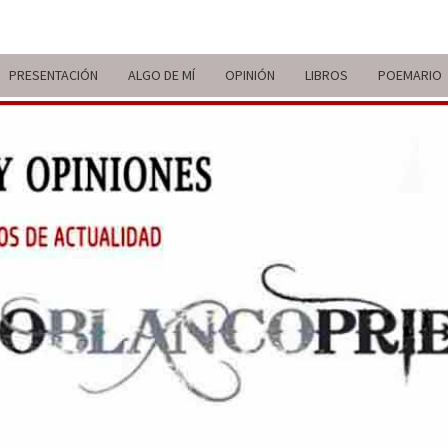
PRESENTACIÓN
ALGO DE MÍ
OPINIÓN
LIBROS
POEMARIO
ITIN
BREVE
RECORRIDO
VITAL Y
COMENTARIOS
DE V
DE
ACTUALIDAD