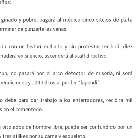
años:
rginado y pobre, pagará al médico cinco sitclos de plata
terminar de punzarle las venas.
ón con un bisturí mellado y sin protestar recibirá, diez
madera en silencio, ascenderá al staff directivo.
un, no pasará por el arco detector de miseria, ni será
bendiciones y 100 telcos al perder “lapendi”.
no debe para dar trabajo a los enterradores, recibirá mil
os en el cementerio.
os vitolados de hombre libre, puede ser confundido por un
y tres stilkes por su carne y esqueleto.