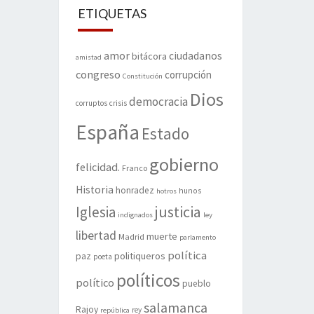
ETIQUETAS
amor
ciudadanos
bitácora
amistad
congreso
corrupción
Constitución
Dios
democracia
corruptos
crisis
España
Estado
gobierno
felicidad.
Franco
Historia
honradez
hunos
hotros
justicia
Iglesia
indignados
ley
libertad
muerte
Madrid
parlamento
política
politiqueros
paz
poeta
políticos
político
pueblo
salamanca
Rajoy
rey
república