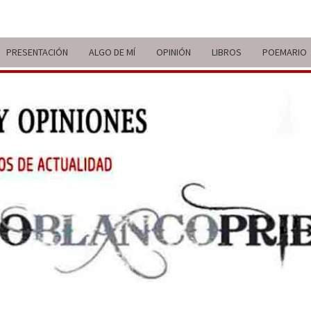
PRESENTACIÓN
ALGO DE MÍ
OPINIÓN
LIBROS
POEMARIO
ITIN
BREVE
RECORRIDO
VITAL Y
COMENTARIOS
DE V
DE
ACTUALIDAD