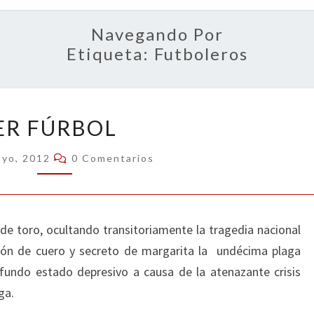
OPIN
Navegando Por
Etiqueta:
Futboleros
ER
ER FÚRBOL
FÚRBOL
Comentarios
ayo, 2012
0 Comentarios
 de toro, ocultando transitoriamente la tragedia nacional
lón de cuero y secreto de margarita la undécima plaga
fundo estado depresivo a causa de la atenazante crisis
ga.