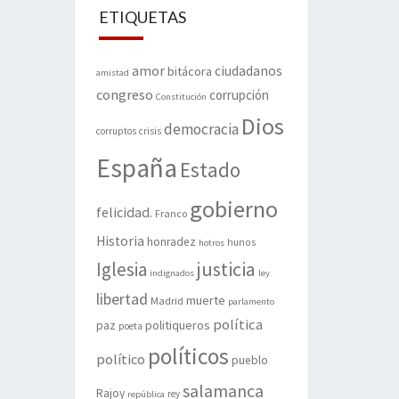
ETIQUETAS
amor
ciudadanos
bitácora
amistad
congreso
corrupción
Constitución
Dios
democracia
corruptos
crisis
España
Estado
gobierno
felicidad.
Franco
Historia
honradez
hunos
hotros
justicia
Iglesia
indignados
ley
libertad
muerte
Madrid
parlamento
política
politiqueros
paz
poeta
políticos
político
pueblo
salamanca
Rajoy
rey
república