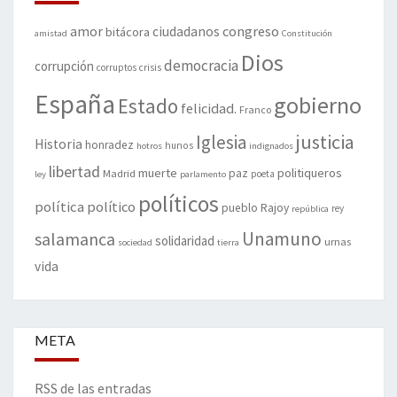
amor
congreso
ciudadanos
bitácora
amistad
Constitución
Dios
democracia
corrupción
corruptos
crisis
España
gobierno
Estado
felicidad.
Franco
justicia
Iglesia
Historia
honradez
hunos
hotros
indignados
libertad
muerte
politiqueros
Madrid
paz
poeta
ley
parlamento
políticos
política
político
pueblo
Rajoy
rey
república
Unamuno
salamanca
solidaridad
urnas
sociedad
tierra
vida
META
RSS de las entradas