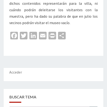
dichos contenidos representarán para la villa, ni
cuándo podrán deleitarse los visitantes con la
muestra, pero ha dado su palabra de que en julio los
vecinos podrán visitar el museo vacío.
Fa
T
Li
E
Pr
C
ce
wi
n
m
in
o
b
tt
ke
ai
t
m
o
er
dI
l
p
o
n
ar
k
tir
Acceder
BUSCAR TEMA