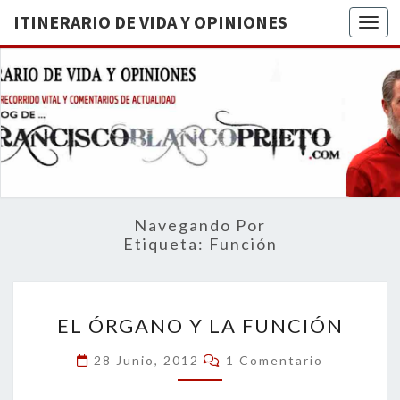
ITINERARIO DE VIDA Y OPINIONES
Togg
ITINERA
BREVE
RECORRIDO
VITAL Y
DE VIDA
COMENTARIOS
DE
OPINION
ACTUALIDAD
Navegando Por
Etiqueta:
Función
EL
EL ÓRGANO Y LA FUNCIÓN
ÓRGANO
Y
Comentarios
28 Junio, 2012
1 Comentario
LA