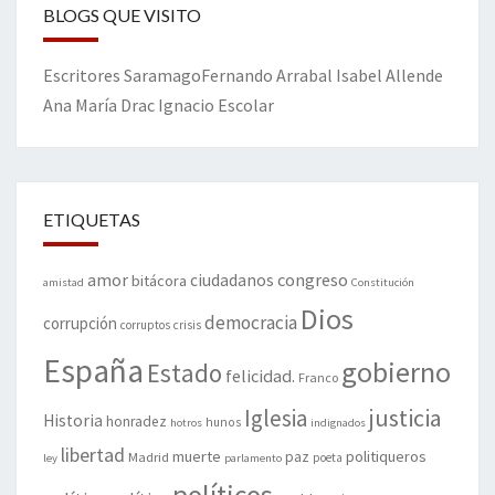
BLOGS QUE VISITO
Escritores
Saramago
Fernando Arrabal
Isabel Allende
Ana María Drac
Ignacio Escolar
ETIQUETAS
amor
congreso
ciudadanos
bitácora
amistad
Constitución
Dios
democracia
corrupción
corruptos
crisis
España
gobierno
Estado
felicidad.
Franco
justicia
Iglesia
Historia
honradez
hunos
hotros
indignados
libertad
muerte
politiqueros
Madrid
paz
poeta
ley
parlamento