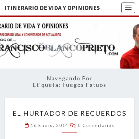
ITINERARIO DE VIDA Y OPINIONES
Togg
ITINERA
BREVE
RECORRIDO
VITAL Y
DE VIDA
COMENTARIOS
DE
OPINION
ACTUALIDAD
Navegando Por
Etiqueta:
Fuegos Fatuos
EL
EL HURTADOR DE RECUERDOS
HURTADOR
DE
Comentarios
16 Enero, 2014
0 Comentarios
RECUERDOS