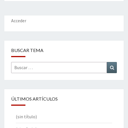
o
er
dI
l
p
o
n
ar
k
tir
Acceder
BUSCAR TEMA
Buscar
Buscar
por:
ÚLTIMOS ARTÍCULOS
(sin título)