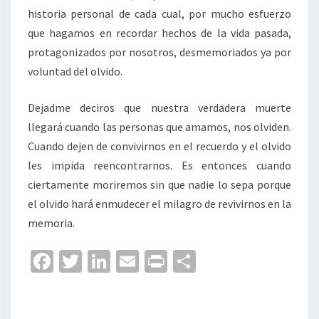
historia personal de cada cual, por mucho esfuerzo
que hagamos en recordar hechos de la vida pasada,
protagonizados por nosotros, desmemoriados ya por
voluntad del olvido.
Dejadme deciros que nuestra verdadera muerte
llegará cuando las personas que amamos, nos olviden.
Cuando dejen de convivirnos en el recuerdo y el olvido
les impida reencontrarnos. Es entonces cuando
ciertamente moriremos sin que nadie lo sepa porque
el olvido hará enmudecer el milagro de revivirnos en la
memoria.
Fa
T
Li
E
Pr
C
ce
wi
n
m
in
o
b
tt
ke
ai
t
m