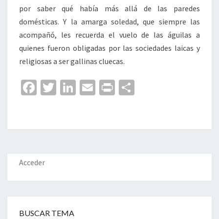
por saber qué había más allá de las paredes
domésticas. Y la amarga soledad, que siempre las
acompañó, les recuerda el vuelo de las águilas a
quienes fueron obligadas por las sociedades laicas y
religiosas a ser gallinas cluecas.
Fa
T
Li
E
Pr
C
ce
wi
n
m
in
o
b
tt
ke
ai
t
m
o
er
dI
l
p
o
n
ar
k
tir
Acceder
BUSCAR TEMA