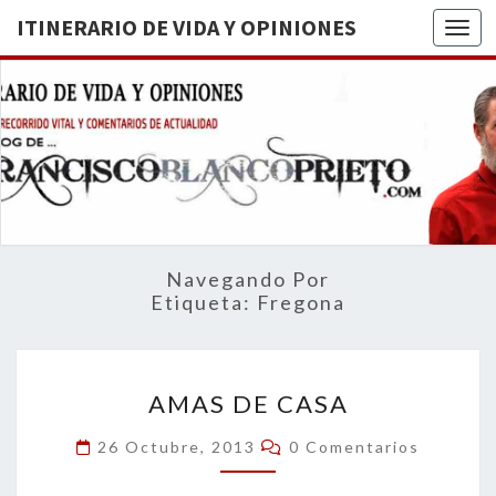
ITINERARIO DE VIDA Y OPINIONES
Togg
ITINERA
BREVE
RECORRIDO
VITAL Y
DE VIDA
COMENTARIOS
DE
OPINION
ACTUALIDAD
Navegando Por
Etiqueta:
Fregona
AMAS
AMAS DE CASA
DE
CASA
Comentarios
26 Octubre, 2013
0 Comentarios