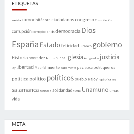
ETIQUETAS
amor
congreso
ciudadanos
bitácora
amistad
Constitución
Dios
democracia
corrupción
corruptos
crisis
España
gobierno
Estado
felicidad.
Franco
justicia
Iglesia
Historia
honradez
hunos
hotros
indignados
libertad
muerte
politiqueros
Madrid
paz
poeta
ley
parlamento
políticos
política
político
pueblo
Rajoy
rey
república
Unamuno
salamanca
solidaridad
urnas
sociedad
tierra
vida
META