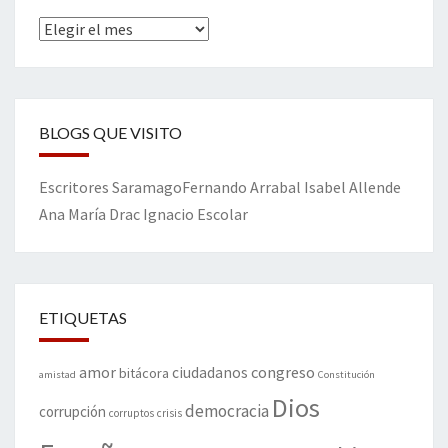
Archivos
BLOGS QUE VISITO
Escritores
Saramago
Fernando Arrabal
Isabel Allende
Ana María Drac
Ignacio Escolar
ETIQUETAS
amor
congreso
ciudadanos
bitácora
amistad
Constitución
Dios
democracia
corrupción
corruptos
crisis