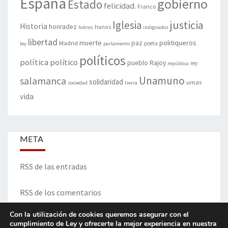
España
gobierno
Estado
felicidad.
Franco
justicia
Iglesia
Historia
honradez
hunos
hotros
indignados
libertad
muerte
politiqueros
Madrid
paz
poeta
ley
parlamento
políticos
política
político
pueblo
Rajoy
rey
república
Unamuno
salamanca
solidaridad
urnas
sociedad
tierra
vida
META
RSS de las entradas
RSS de los comentarios
Con la utilización de cookies queremos asegurar con el
cumplimiento de Ley y ofrecerte la mejor experiencia en nuestra