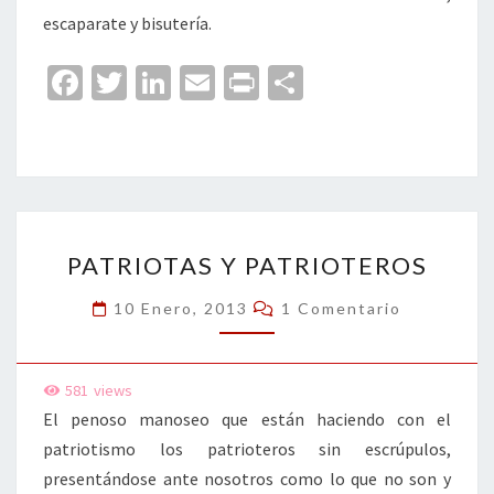
escaparate y bisutería.
Fa
T
Li
E
Pr
C
ce
wi
n
m
in
o
b
tt
ke
ai
t
m
o
er
dI
l
p
o
n
ar
PATRIOTAS
k
tir
PATRIOTAS Y PATRIOTEROS
Y
PATRIOTEROS
Comentarios
10 Enero, 2013
1 Comentario
581
views
El penoso manoseo que están haciendo con el
patriotismo los patrioteros sin escrúpulos,
presentándose ante nosotros como lo que no son y