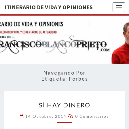
ITINERARIO DE VIDA Y OPINIONES
Togg
ITINERA
BREVE
RECORRIDO
VITAL Y
DE VIDA
COMENTARIOS
DE
OPINION
ACTUALIDAD
Navegando Por
Etiqueta:
Forbes
SÍ
SÍ HAY DINERO
HAY
DINERO
Comentarios
14 Octubre, 2014
0 Comentarios