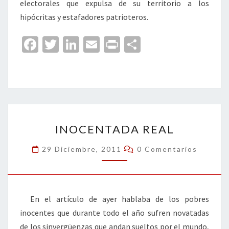
electorales que expulsa de su territorio a los
hipócritas y estafadores patrioteros.
Fa
T
Li
E
Pr
C
ce
wi
n
m
in
o
b
tt
ke
ai
t
m
o
er
dI
l
p
o
n
ar
INOCENTADA
k
tir
INOCENTADA REAL
REAL
Comentarios
29 Diciembre, 2011
0 Comentarios
En el artículo de ayer hablaba de los pobres
inocentes que durante todo el año sufren novatadas
de los sinvergüenzas que andan sueltos por el mundo,