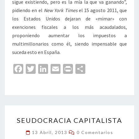
sigue existiendo, pero es la mía la que va ganando”,
pidiendo en el
New York Times
el 15 agosto 2011, que
los Estados Unidos dejaran de «mimar» con
exenciones fiscales a los más acaudalados,
proponiendo aumentar los impuestos a
multimillonarios como él, siendo impensable que
suceda esto en España.
Fa
T
Li
E
Pr
C
ce
wi
n
m
in
o
b
tt
ke
ai
t
m
o
er
dI
l
p
o
n
ar
SEUDOCRACIA
k
tir
SEUDOCRACIA CAPITALISTA
CAPITALISTA
Comentarios
13 Abril, 2013
0 Comentarios