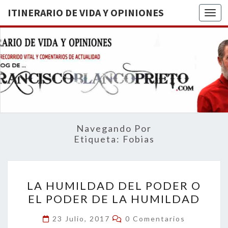
ITINERARIO DE VIDA Y OPINIONES
Togg
ITINERA
BREVE
RECORRIDO
VITAL Y
DE VIDA
COMENTARIOS
DE
OPINION
ACTUALIDAD
Navegando Por
Etiqueta:
Fobias
LA
LA HUMILDAD DEL PODER O
HUMILDAD
EL PODER DE LA HUMILDAD
DEL
PODER
Comentarios
23 Julio, 2017
0 Comentarios