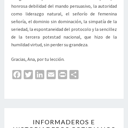
honrosa debilidad del mando persuasivo, la autoridad
como liderazgo natural, el señorío de femenina
señoría, el dominio sin dominación, la simpatía de la
seriedad, la espontaneidad del protocolo y la sencillez
de la tercera potestad nacional, que hizo de la
humildad virtud, sin perder su grandeza.
Gracias, Ana, por tu lección.
Fa
T
Li
E
Pr
C
ce
wi
n
m
in
o
b
tt
ke
ai
t
m
o
er
dI
l
p
o
n
ar
INFORMADEROS
k
tir
INFORMADEROS E
E