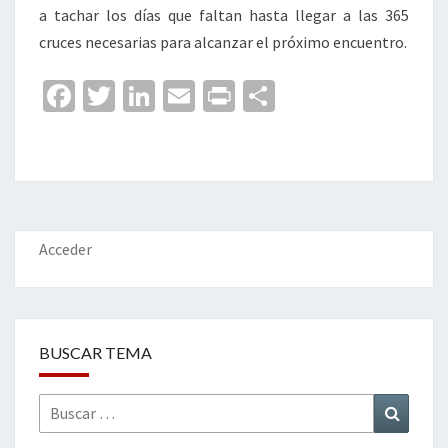
a tachar los días que faltan hasta llegar a las 365
cruces necesarias para alcanzar el próximo encuentro.
Fa
T
Li
E
Pr
C
ce
wi
n
m
in
o
b
tt
ke
ai
t
m
o
er
dI
l
p
o
n
ar
k
tir
Acceder
BUSCAR TEMA
Buscar
Buscar
por: