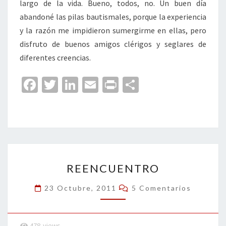
largo de la vida. Bueno, todos, no. Un buen día
abandoné las pilas bautismales, porque la experiencia
y la razón me impidieron sumergirme en ellas, pero
disfruto de buenos amigos clérigos y seglares de
diferentes creencias.
Fa
T
Li
E
Pr
C
ce
wi
n
m
in
o
b
tt
ke
ai
t
m
o
er
dI
l
p
o
n
ar
REENCUENTRO
k
tir
REENCUENTRO
Comentarios
23 Octubre, 2011
5 Comentarios
478
views