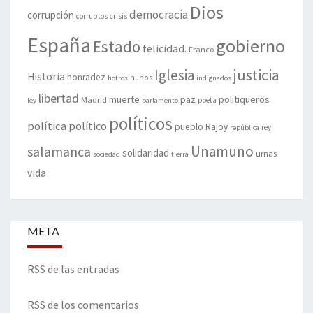
Dios
democracia
corrupción
corruptos
crisis
España
gobierno
Estado
felicidad.
Franco
justicia
Iglesia
Historia
honradez
hunos
hotros
indignados
libertad
muerte
politiqueros
Madrid
paz
poeta
ley
parlamento
políticos
política
político
pueblo
Rajoy
rey
república
Unamuno
salamanca
solidaridad
urnas
sociedad
tierra
vida
META
RSS de las entradas
RSS de los comentarios