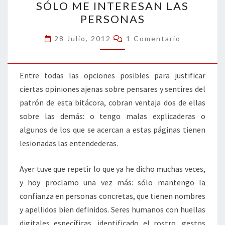
k
tir
SÓLO ME INTERESAN LAS
ME
PERSONAS
INTERESAN
LAS
Comentarios
28 Julio, 2012
1 Comentario
PERSONAS
Entre todas las opciones posibles para justificar
ciertas opiniones ajenas sobre pensares y sentires del
patrón de esta bitácora, cobran ventaja dos de ellas
sobre las demás: o tengo malas explicaderas o
algunos de los que se acercan a estas páginas tienen
lesionadas las entendederas.
Ayer tuve que repetir lo que ya he dicho muchas veces,
y hoy proclamo una vez más: sólo mantengo la
confianza en personas concretas, que tienen nombres
y apellidos bien definidos. Seres humanos con huellas
digitales específicas, identificado el rostro, gestos