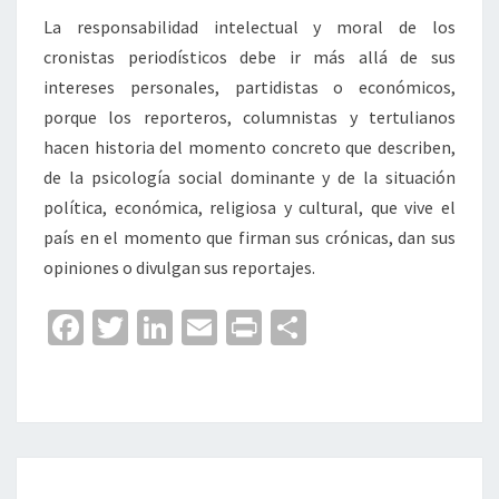
La responsabilidad intelectual y moral de los
cronistas periodísticos debe ir más allá de sus
intereses personales, partidistas o económicos,
porque los reporteros, columnistas y tertulianos
hacen historia del momento concreto que describen,
de la psicología social dominante y de la situación
política, económica, religiosa y cultural, que vive el
país en el momento que firman sus crónicas, dan sus
opiniones o divulgan sus reportajes.
Fa
T
Li
E
Pr
C
ce
wi
n
m
in
o
b
tt
ke
ai
t
m
o
er
dI
l
p
o
n
ar
SÓLO