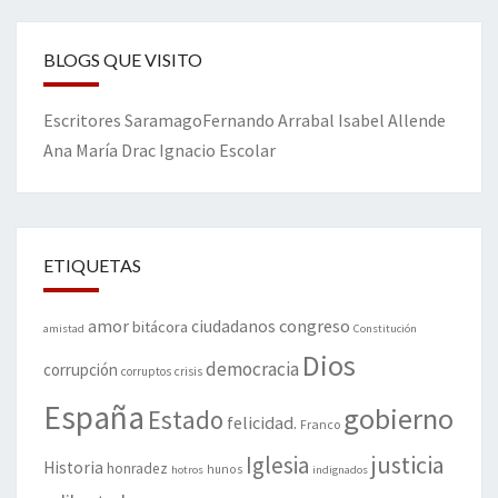
BLOGS QUE VISITO
Escritores
Saramago
Fernando Arrabal
Isabel Allende
Ana María Drac
Ignacio Escolar
ETIQUETAS
amor
congreso
ciudadanos
bitácora
amistad
Constitución
Dios
democracia
corrupción
corruptos
crisis
España
gobierno
Estado
felicidad.
Franco
justicia
Iglesia
Historia
honradez
hunos
hotros
indignados