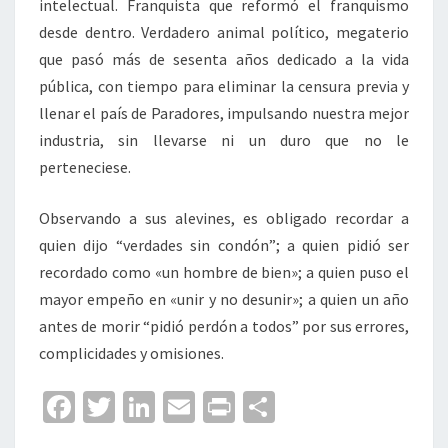
intelectual. Franquista que reformó el franquismo
desde dentro. Verdadero animal político, megaterio
que pasó más de sesenta años dedicado a la vida
pública, con tiempo para eliminar la censura previa y
llenar el país de Paradores, impulsando nuestra mejor
industria, sin llevarse ni un duro que no le
perteneciese.
Observando a sus alevines, es obligado recordar a
quien dijo “verdades sin condón”; a quien pidió ser
recordado como «un hombre de bien»; a quien puso el
mayor empeño en «unir y no desunir»; a quien un año
antes de morir “pidió perdón a todos” por sus errores,
complicidades y omisiones.
Fa
T
Li
E
Pr
C
ce
wi
n
m
in
o