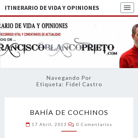
ITINERARIO DE VIDA Y OPINIONES
Togg
ITINERA
BREVE
RECORRIDO
VITAL Y
DE VIDA
COMENTARIOS
DE
OPINION
ACTUALIDAD
Navegando Por
Etiqueta:
Fidel Castro
BAHÍA
BAHÍA DE COCHINOS
DE
COCHINOS
Comentarios
17 Abril, 2013
0 Comentarios