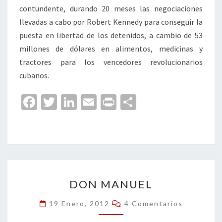
contundente, durando 20 meses las negociaciones
llevadas a cabo por Robert Kennedy para conseguir la
puesta en libertad de los detenidos, a cambio de 53
millones de dólares en alimentos, medicinas y
tractores para los vencedores revolucionarios
cubanos.
Fa
T
Li
E
Pr
C
ce
wi
n
m
in
o
b
tt
ke
ai
t
m
o
er
dI
l
p
o
n
ar
DON
k
tir
DON MANUEL
MANUEL
Comentarios
19 Enero, 2012
4 Comentarios