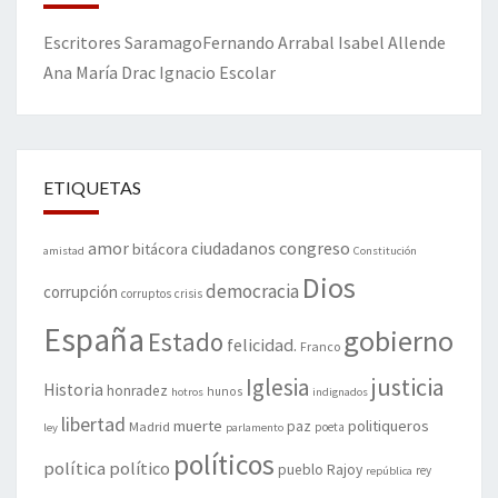
Escritores
Saramago
Fernando Arrabal
Isabel Allende
Ana María Drac
Ignacio Escolar
ETIQUETAS
amor
congreso
ciudadanos
bitácora
amistad
Constitución
Dios
democracia
corrupción
corruptos
crisis
España
gobierno
Estado
felicidad.
Franco
justicia
Iglesia
Historia
honradez
hunos
hotros
indignados
libertad
muerte
politiqueros
Madrid
paz
poeta
ley
parlamento
políticos
política
político
pueblo
Rajoy
rey
república