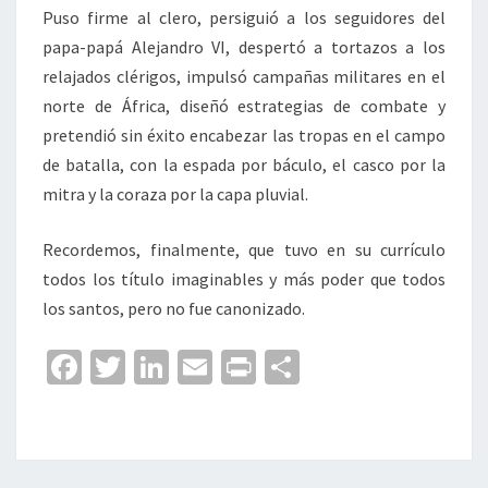
Puso firme al clero, persiguió a los seguidores del
papa-papá Alejandro VI, despertó a tortazos a los
relajados clérigos, impulsó campañas militares en el
norte de África, diseñó estrategias de combate y
pretendió sin éxito encabezar las tropas en el campo
de batalla, con la espada por báculo, el casco por la
mitra y la coraza por la capa pluvial.
Recordemos, finalmente, que tuvo en su currículo
todos los título imaginables y más poder que todos
los santos, pero no fue canonizado.
Fa
T
Li
E
Pr
C
ce
wi
n
m
in
o
b
tt
ke
ai
t
m
o
er
dI
l
p