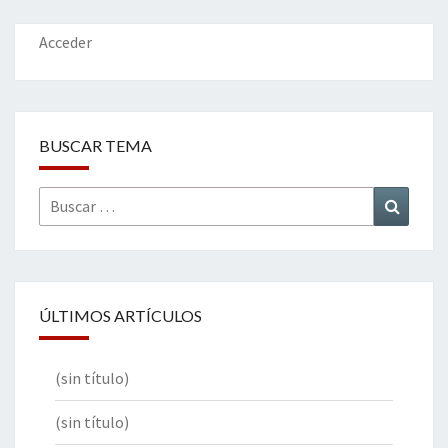
o
n
ar
k
tir
Acceder
BUSCAR TEMA
Buscar
Buscar
por:
ÚLTIMOS ARTÍCULOS
(sin título)
(sin título)