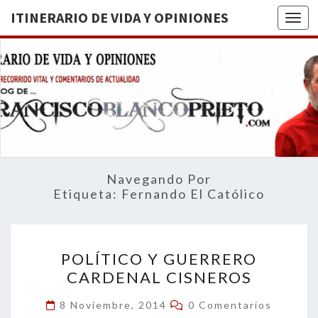
ITINERARIO DE VIDA Y OPINIONES
Togg
ITINERA
BREVE
RECORRIDO
VITAL Y
DE VIDA
COMENTARIOS
DE
OPINION
ACTUALIDAD
Navegando Por
Etiqueta:
Fernando El Católico
POLÍTICO
POLÍTICO Y GUERRERO
Y
CARDENAL CISNEROS
GUERRERO
CARDENAL
Comentarios
8 Noviembre, 2014
0 Comentarios