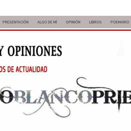
PRESENTACIÓN
ALGO DE MÍ
OPINIÓN
LIBROS
POEMARIO
ITIN
BREVE
RECORRIDO
VITAL Y
COMENTARIOS
DE V
DE
ACTUALIDAD