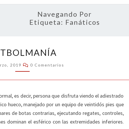
OPIN
Navegando Por
Etiqueta:
Fanáticos
FUTBOLMANÍA
UTBOLMANÍA
Comentarios
rzo, 2019
0 Comentarios
mal, es decir, persona que disfruta viendo el adiestrado
ico hueco, manejado por un equipo de veintidós pies que
pares de botas contrarias, ejecutando regates, controles,
es dominan el esférico con las extremidades inferiores.