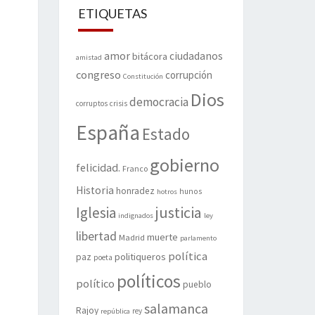
ETIQUETAS
amor
ciudadanos
bitácora
amistad
congreso
corrupción
Constitución
Dios
democracia
corruptos
crisis
España
Estado
gobierno
felicidad.
Franco
Historia
honradez
hunos
hotros
justicia
Iglesia
indignados
ley
libertad
muerte
Madrid
parlamento
política
politiqueros
paz
poeta
políticos
político
pueblo
salamanca
Rajoy
rey
república