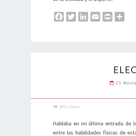
Fa
T
Li
E
Pr
C
ce
wi
n
m
in
o
b
tt
ke
ai
t
m
o
er
dI
l
p
o
n
ar
k
tir
ELEC
11 Novi
304
views
Hablaba en mi última entrada de lo
entre las habilidades físicas de es