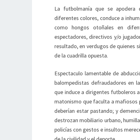
La futbolmanía que se apodera d
diferentes colores, conduce a inhum
como hongos otoñales en difent
espectadores, directivos y/o jugado
resultado, en verdugos de quienes s
de la cuadrilla opuesta.
Espectaculo lamentable de abducció
balompedistas defraudadores en la 
que induce a dirigentes futboleros 
matonismo que faculta a mafiosos pa
deberían estar pastando; y demenc
destrozan mobiliario urbano, humill
policías con gestos e insultos merec
de la civilidad y el deporte.