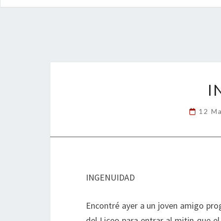
I
12 M
INGENUIDAD
Encontré ayer a un joven amigo prog
del Liceo para entrar al mitin que e