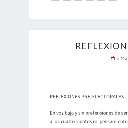
ce
wi
n
m
in
o
b
tt
ke
ai
t
m
o
er
dI
l
p
o
n
ar
k
tir
REFLEXION
5 Ma
REFLEXIONES PRE-ELECTORALES
En voz baja y sin pretensiones de se
a los cuatro vientos mi pensamiento,