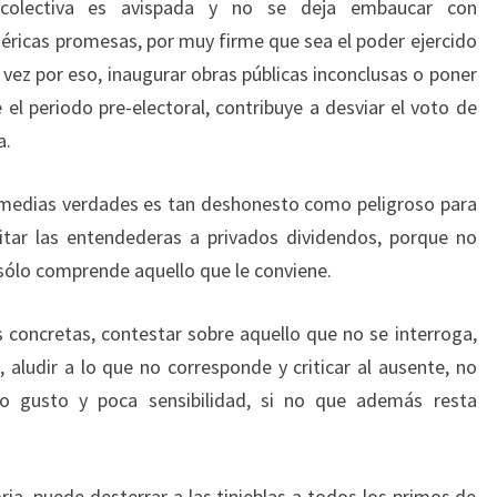
a colectiva es avispada y no se deja embaucar con
éricas promesas, por muy firme que sea el poder ejercido
vez por eso, inaugurar obras públicas inconclusas o poner
 el periodo pre-electoral, contribuye a desviar el voto de
a.
r medias verdades es tan deshonesto como peligroso para
mitar las entendederas a privados dividendos, porque no
 sólo comprende aquello que le conviene.
concretas, contestar sobre aquello que no se interroga,
es, aludir a lo que no corresponde y criticar al ausente, no
o gusto y poca sensibilidad, si no que además resta
ria, puede desterrar a las tinieblas a todos los primos de