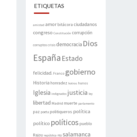
ETIQUETAS
amor
ciudadanos
bitácora
amistad
congreso
corrupción
Constitución
Dios
democracia
corruptos
crisis
España
Estado
gobierno
felicidad.
Franco
Historia
honradez
hunos
hotros
justicia
Iglesia
indignados
ley
libertad
muerte
Madrid
parlamento
política
politiqueros
paz
poeta
políticos
político
pueblo
salamanca
Rajoy
rey
república