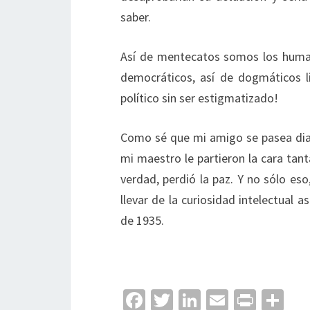
saber.
Así de mentecatos somos los humano
democráticos, así de dogmáticos lib
político sin ser estigmatizado!
Como sé que mi amigo se pasea diar
mi maestro le partieron la cara ta
verdad, perdió la paz. Y no sólo eso
llevar de la curiosidad intelectual 
de 1935.
Fa
T
Li
E
Pr
C