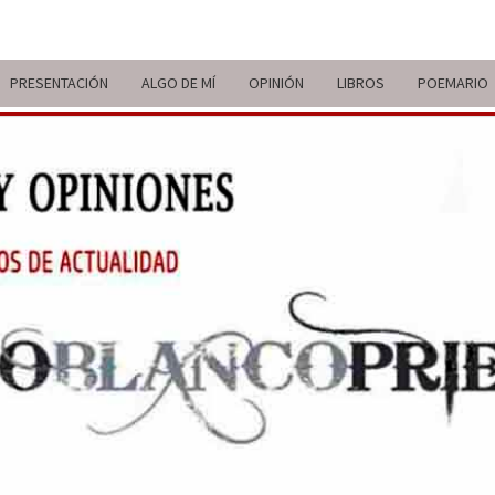
PRESENTACIÓN
ALGO DE MÍ
OPINIÓN
LIBROS
POEMARIO
ITIN
BREVE
RECORRIDO
VITAL Y
COMENTARIOS
DE V
DE
ACTUALIDAD