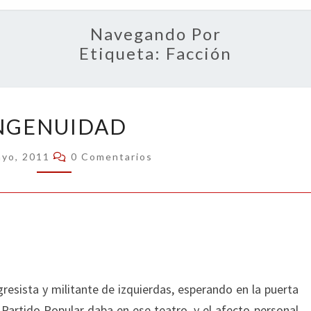
OPIN
Navegando Por
Etiqueta:
Facción
INGENUIDAD
NGENUIDAD
Comentarios
ayo, 2011
0 Comentarios
resista y militante de izquierdas, esperando en la puerta
l Partido Popular daba en ese teatro, y el afecto personal