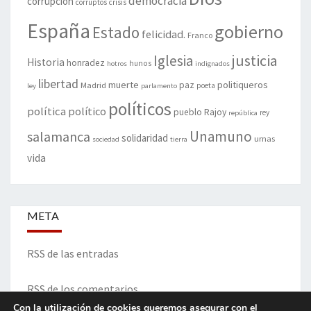
democracia
corrupción
corruptos
crisis
España
gobierno
Estado
felicidad.
Franco
justicia
Iglesia
Historia
honradez
hunos
hotros
indignados
libertad
muerte
politiqueros
Madrid
paz
poeta
ley
parlamento
políticos
política
político
pueblo
Rajoy
rey
república
Unamuno
salamanca
solidaridad
urnas
sociedad
tierra
vida
META
RSS de las entradas
RSS de los comentarios
Con la utilización de cookies queremos asegurar con el