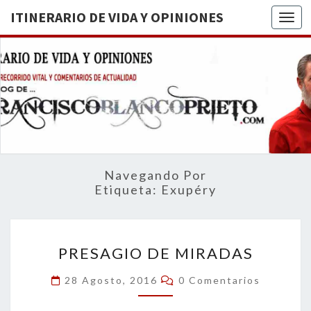
ITINERARIO DE VIDA Y OPINIONES
Togg
ITINERA
BREVE
RECORRIDO
VITAL Y
DE VIDA
COMENTARIOS
DE
OPINION
ACTUALIDAD
Navegando Por
Etiqueta:
Exupéry
PRESAGIO
PRESAGIO DE MIRADAS
DE
MIRADAS
Comentarios
28 Agosto, 2016
0 Comentarios