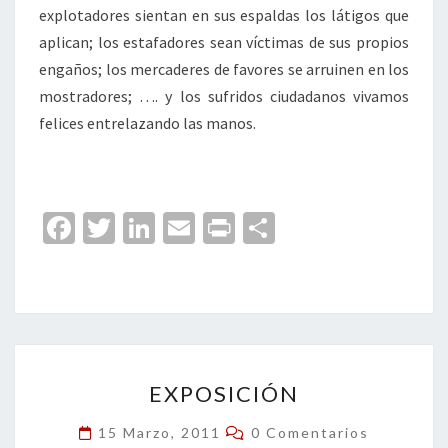
explotadores sientan en sus espaldas los látigos que
aplican; los estafadores sean víctimas de sus propios
engaños; los mercaderes de favores se arruinen en los
mostradores; …. y los sufridos ciudadanos vivamos
felices entrelazando las manos.
Fa
T
Li
E
Pr
C
ce
wi
n
m
in
o
b
tt
ke
ai
t
m
o
er
dI
l
p
o
n
ar
EXPOSICIÓN
k
tir
EXPOSICIÓN
Comentarios
15 Marzo, 2011
0 Comentarios