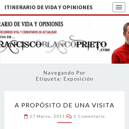
ITINERARIO DE VIDA Y OPINIONES
Togg
ITINERA
BREVE
RECORRIDO
VITAL Y
DE VIDA
COMENTARIOS
DE
OPINION
ACTUALIDAD
Navegando Por
Etiqueta:
Exposición
A
A PROPÓSITO DE UNA VISITA
PROPÓSITO
DE
Comentarios
27 Marzo, 2011
1 Comentario
UNA