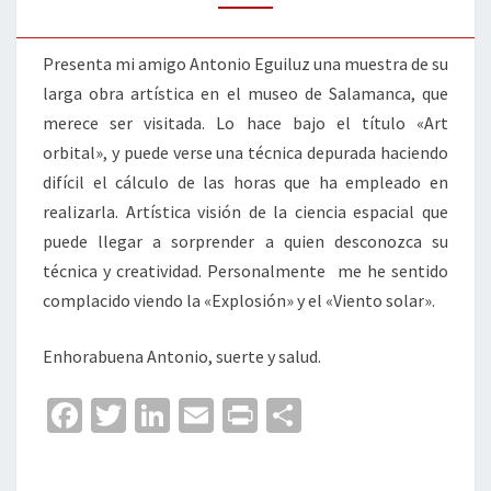
Presenta mi amigo Antonio Eguiluz una muestra de su
larga obra artística en el museo de Salamanca, que
merece ser visitada. Lo hace bajo el título «Art
orbital», y puede verse una técnica depurada haciendo
difícil el cálculo de las horas que ha empleado en
realizarla. Artística visión de la ciencia espacial que
puede llegar a sorprender a quien desconozca su
técnica y creatividad. Personalmente me he sentido
complacido viendo la «Explosión» y el «Viento solar».
Enhorabuena Antonio, suerte y salud.
Fa
T
Li
E
Pr
C
ce
wi
n
m
in
o
b
tt
ke
ai
t
m