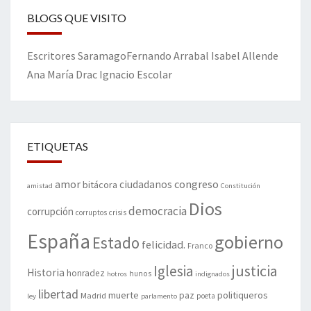
BLOGS QUE VISITO
Escritores
Saramago
Fernando Arrabal
Isabel Allende
Ana María Drac
Ignacio Escolar
ETIQUETAS
amor
congreso
ciudadanos
bitácora
amistad
Constitución
Dios
democracia
corrupción
corruptos
crisis
España
gobierno
Estado
felicidad.
Franco
justicia
Iglesia
Historia
honradez
hunos
hotros
indignados
libertad
muerte
politiqueros
Madrid
paz
poeta
ley
parlamento