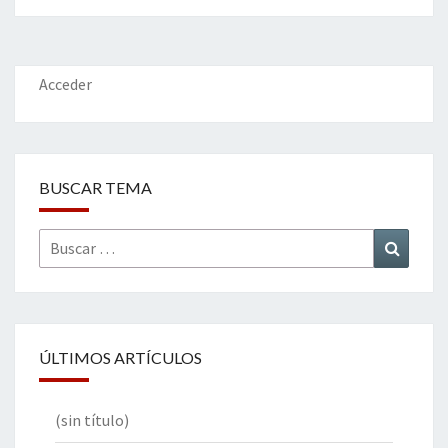
o
er
dI
l
p
o
n
ar
k
tir
Acceder
BUSCAR TEMA
Buscar
Buscar
por:
ÚLTIMOS ARTÍCULOS
(sin título)