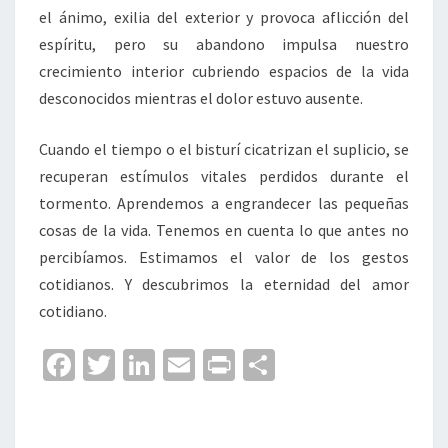
el ánimo, exilia del exterior y provoca aflicción del
espíritu, pero su abandono impulsa nuestro
crecimiento interior cubriendo espacios de la vida
desconocidos mientras el dolor estuvo ausente.
Cuando el tiempo o el bisturí cicatrizan el suplicio, se
recuperan estímulos vitales perdidos durante el
tormento. Aprendemos a engrandecer las pequeñas
cosas de la vida. Tenemos en cuenta lo que antes no
percibíamos. Estimamos el valor de los gestos
cotidianos. Y descubrimos la eternidad del amor
cotidiano.
Fa
T
Li
E
Pr
C
ce
wi
n
m
in
o
b
tt
ke
ai
t
m