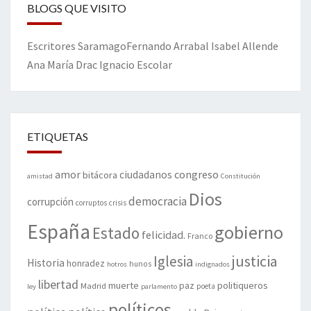
BLOGS QUE VISITO
Escritores
Saramago
Fernando Arrabal
Isabel Allende
Ana María Drac
Ignacio Escolar
ETIQUETAS
amor
congreso
ciudadanos
bitácora
amistad
Constitución
Dios
democracia
corrupción
corruptos
crisis
España
gobierno
Estado
felicidad.
Franco
justicia
Iglesia
Historia
honradez
hunos
hotros
indignados
libertad
muerte
politiqueros
Madrid
paz
poeta
ley
parlamento
políticos