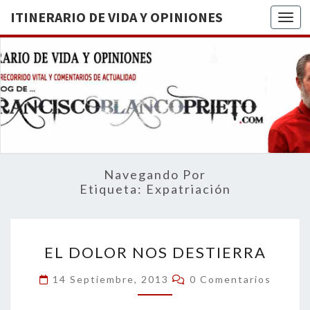
ITINERARIO DE VIDA Y OPINIONES
Togg
ITINERA
BREVE
RECORRIDO
VITAL Y
DE VIDA
COMENTARIOS
DE
OPINION
ACTUALIDAD
Navegando Por
Etiqueta:
Expatriación
EL
EL DOLOR NOS DESTIERRA
DOLOR
NOS
Comentarios
14 Septiembre, 2013
0 Comentarios
DESTIERRA