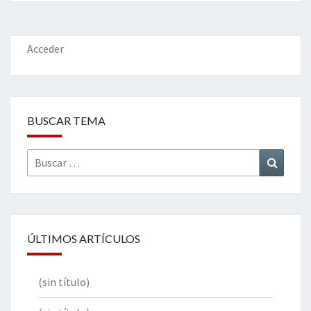
o
er
dI
l
p
o
n
ar
k
tir
Acceder
BUSCAR TEMA
Buscar
Buscar
por:
ÚLTIMOS ARTÍCULOS
(sin título)