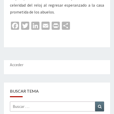
celeridad del reloj al regresar esperanzado a la casa
prometida de los abuelos.
Fa
T
Li
E
Pr
C
ce
wi
n
m
in
o
b
tt
ke
ai
t
m
o
er
dI
l
p
o
n
ar
k
tir
Acceder
BUSCAR TEMA
Buscar
Buscar
por: