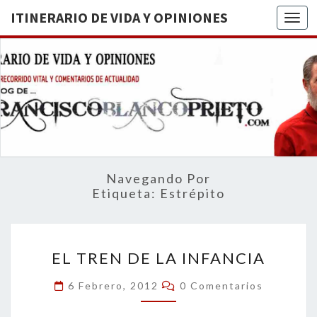
ITINERARIO DE VIDA Y OPINIONES
Togg
ITINERA
BREVE
RECORRIDO
VITAL Y
DE VIDA
COMENTARIOS
DE
OPINION
ACTUALIDAD
Navegando Por
Etiqueta:
Estrépito
EL
EL TREN DE LA INFANCIA
TREN
DE
Comentarios
6 Febrero, 2012
0 Comentarios
LA