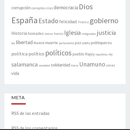
Dios
democracia
corrupción
corruptos
crisis
España
gobierno
Estado
felicidad.
Franco
justicia
Iglesia
Historia
honradez
hunos
hotros
indignados
libertad
muerte
politiqueros
Madrid
paz
poeta
ley
parlamento
políticos
política
político
pueblo
Rajoy
rey
república
Unamuno
salamanca
solidaridad
urnas
sociedad
tierra
vida
META
RSS de las entradas
RSS de los comentarios