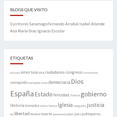
BLOGS QUE VISITO
Escritores
Saramago
Fernando Arrabal
Isabel Allende
Ana María Drac
Ignacio Escolar
ETIQUETAS
amor
congreso
ciudadanos
bitácora
amistad
Constitución
Dios
democracia
corrupción
corruptos
crisis
España
gobierno
Estado
felicidad.
Franco
justicia
Iglesia
Historia
honradez
hunos
hotros
indignados
libertad
muerte
politiqueros
Madrid
paz
poeta
ley
parlamento