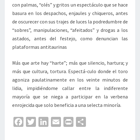
con palmas, “olés” y gritos un espectáculo que se hace
basura en los despachos, enjaules y chiqueros, antes
de oscurecer con sus trajes de luces la podredumbre de
“sobres”, manipulaciones, “afeitados” y drogas a los
astados, antes del festejo, como denuncian las
plataformas antitaurinas
Más que arte hay “harte”; más que silencio, hartura; y
más que cultura, tortura. Espectá-culo donde el toro
agoniza paulatinamente en los veinte minutos de
lidia, impidiéndome callar entre la indiferente
mayoría que se niega a participar en la verbena
enrojecida que solo beneficia a una selecta minoría.
Fa
T
Li
E
Pr
C
ce
wi
n
m
in
o