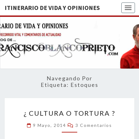
ITINERARIO DE VIDA Y OPINIONES
Togg
ITINERA
BREVE
RECORRIDO
VITAL Y
DE VIDA
COMENTARIOS
DE
OPINION
ACTUALIDAD
Navegando Por
Etiqueta:
Estoques
¿
¿ CULTURA O TORTURA ?
CULTURA
O
Comentarios
9 Mayo, 2014
3 Comentarios
TORTURA