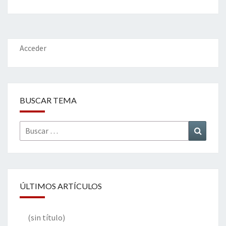
b
tt
ke
ai
t
m
o
er
dI
l
p
o
n
ar
k
tir
Acceder
BUSCAR TEMA
Buscar
Buscar
por:
ÚLTIMOS ARTÍCULOS
(sin título)