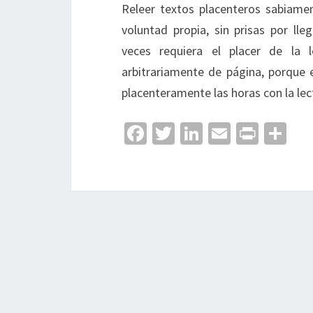
Releer textos placenteros sabiament
voluntad propia, sin prisas por ll
veces requiera el placer de la 
arbitrariamente de página, porque 
placenteramente las horas con la lec
Fa
T
Li
E
Pr
C
ce
wi
n
m
in
o
b
tt
ke
ai
t
m
o
er
dI
l
p
o
n
ar
k
tir