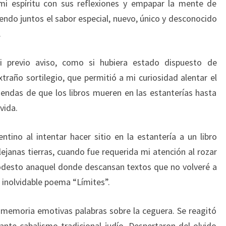
mi espíritu con sus reflexiones y empapar la mente de
endo juntos el sabor especial, nuevo, único y desconocido
.
i previo aviso, como si hubiera estado dispuesto de
traño sortilegio, que permitió a mi curiosidad alentar el
iendas de que los libros mueren en las estanterías hasta
vida.
ntino al intentar hacer sitio en la estantería a un libro
janas tierras, cuando fue requerida mi atención al rozar
modesto anaquel donde descansan textos que no volveré a
 inolvidable poema “Límites”.
 memoria emotivas palabras sobre la ceguera. Se reagitó
tante cabalismo tradicional judío. Despertaron del olvido