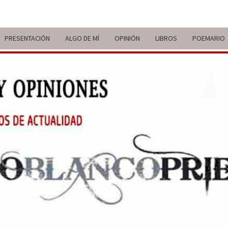
PRESENTACIÓN
ALGO DE MÍ
OPINIÓN
LIBROS
POEMARIO
ITIN
BREVE
RECORRIDO
VITAL Y
COMENTARIOS
DE V
DE
ACTUALIDAD