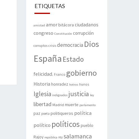
ETIQUETAS
amor
ciudadanos
bitácora
amistad
congreso
corrupción
Constitución
Dios
democracia
corruptos
crisis
España
Estado
gobierno
felicidad.
Franco
Historia
honradez
hunos
hotros
justicia
Iglesia
indignados
ley
libertad
muerte
Madrid
parlamento
política
politiqueros
paz
poeta
políticos
político
pueblo
salamanca
Rajoy
rey
república