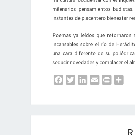
milenarios pensamientos budistas
instantes de placentero bienestar r
Poemas ya leídos que retornaron 
incansables sobre el río de Herácl
una cara diferente de su poliédrica
seducir novedades y complacer el al
Fa
T
Li
E
Pr
C
ce
wi
n
m
in
o
b
tt
ke
ai
t
m
o
er
dI
l
p
o
n
ar
k
tir
R