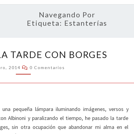
OPIN
Navegando Por
Etiqueta:
Estanterías
HE
LA TARDE CON BORGES
PASADO
LA
Comentarios
ero, 2014
0 Comentarios
TARDE
CON
BORGES
de una pequeña lámpara iluminando imágenes, versos y
on Albinoni y paralizando el tiempo, he pasado la tarde
ges, sin otra ocupación que abandonar mi alma en el