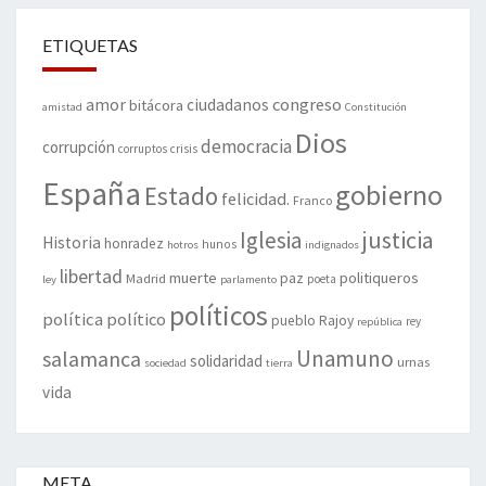
ETIQUETAS
amor
congreso
ciudadanos
bitácora
amistad
Constitución
Dios
democracia
corrupción
corruptos
crisis
España
gobierno
Estado
felicidad.
Franco
justicia
Iglesia
Historia
honradez
hunos
hotros
indignados
libertad
muerte
politiqueros
Madrid
paz
poeta
ley
parlamento
políticos
política
político
pueblo
Rajoy
rey
república
Unamuno
salamanca
solidaridad
urnas
sociedad
tierra
vida
META