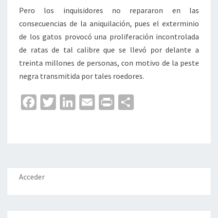
Pero los inquisidores no repararon en las
consecuencias de la aniquilación, pues el exterminio
de los gatos provocó una proliferación incontrolada
de ratas de tal calibre que se llevó por delante a
treinta millones de personas, con motivo de la peste
negra transmitida por tales roedores.
Fa
T
Li
E
Pr
C
ce
wi
n
m
in
o
b
tt
ke
ai
t
m
o
er
dI
l
p
o
n
ar
k
tir
Acceder