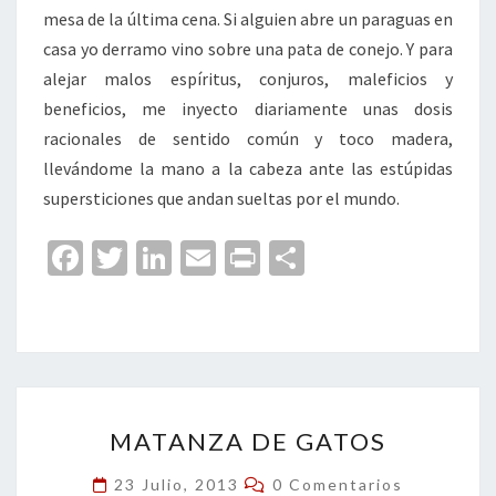
mesa de la última cena. Si alguien abre un paraguas en
casa yo derramo vino sobre una pata de conejo. Y para
alejar malos espíritus, conjuros, maleficios y
beneficios, me inyecto diariamente unas dosis
racionales de sentido común y toco madera,
llevándome la mano a la cabeza ante las estúpidas
supersticiones que andan sueltas por el mundo.
Fa
T
Li
E
Pr
C
ce
wi
n
m
in
o
b
tt
ke
ai
t
m
o
er
dI
l
p
o
n
ar
MATANZA
k
tir
MATANZA DE GATOS
DE
GATOS
Comentarios
23 Julio, 2013
0 Comentarios