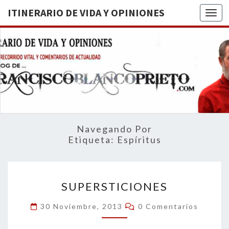
ITINERARIO DE VIDA Y OPINIONES
Togg
ITINERA
BREVE
RECORRIDO
VITAL Y
DE VIDA
COMENTARIOS
DE
OPINION
ACTUALIDAD
Navegando Por
Etiqueta:
Espíritus
SUPERSTICIONES
SUPERSTICIONES
Comentarios
30 Noviembre, 2013
0 Comentarios