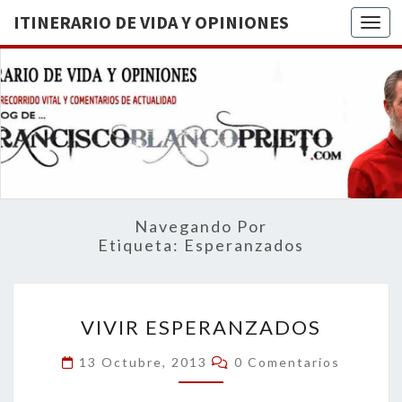
ITINERARIO DE VIDA Y OPINIONES
Togg
ITINERA
BREVE
RECORRIDO
VITAL Y
DE VIDA
COMENTARIOS
DE
OPINION
ACTUALIDAD
Navegando Por
Etiqueta:
Esperanzados
VIVIR
VIVIR ESPERANZADOS
ESPERANZADOS
Comentarios
13 Octubre, 2013
0 Comentarios