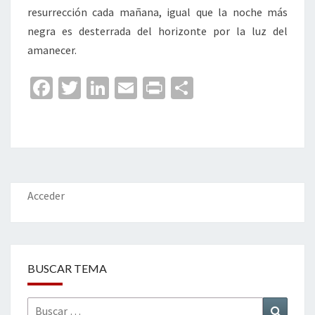
resurrección cada mañana, igual que la noche más
negra es desterrada del horizonte por la luz del
amanecer.
Fa
T
Li
E
Pr
C
ce
wi
n
m
in
o
b
tt
ke
ai
t
m
o
er
dI
l
p
o
n
ar
k
tir
Acceder
BUSCAR TEMA
Buscar
Buscar