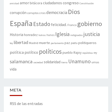
amor
congreso
ciudadanos
bitácora
amistad
Constitución
Dios
democracia
corrupción
corruptos
crisis
España
gobierno
Estado
felicidad.
Franco
justicia
Iglesia
Historia
honradez
hunos
hotros
indignados
libertad
muerte
politiqueros
Madrid
paz
poeta
ley
parlamento
políticos
política
político
pueblo
Rajoy
rey
república
Unamuno
salamanca
solidaridad
urnas
sociedad
tierra
vida
META
RSS de las entradas