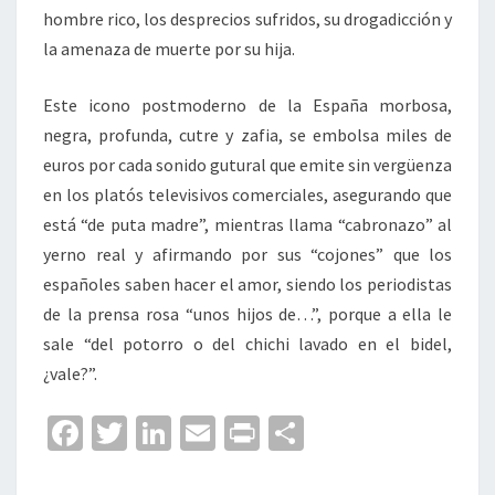
hombre rico, los desprecios sufridos, su drogadicción y
la amenaza de muerte por su hija.
Este icono postmoderno de la España morbosa,
negra, profunda, cutre y zafia, se embolsa miles de
euros por cada sonido gutural que emite sin vergüenza
en los platós televisivos comerciales, asegurando que
está “de puta madre”, mientras llama “cabronazo” al
yerno real y afirmando por sus “cojones” que los
españoles saben hacer el amor, siendo los periodistas
de la prensa rosa “unos hijos de…”, porque a ella le
sale “del potorro o del chichi lavado en el bidel,
¿vale?”.
Fa
T
Li
E
Pr
C
ce
wi
n
m
in
o