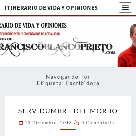
ITINERARIO DE VIDA Y OPINIONES
Togg
ITINERA
BREVE
RECORRIDO
VITAL Y
DE VIDA
COMENTARIOS
DE
OPINION
ACTUALIDAD
Navegando Por
Etiqueta:
Escribidora
SERVIDUMBRE
SERVIDUMBRE DEL MORBO
DEL
MORBO
Comentarios
13 Diciembre, 2013
0 Comentarios