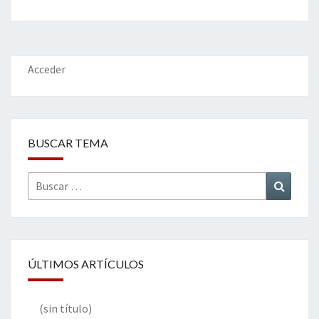
b
tt
ke
ai
t
m
o
er
dI
l
p
o
n
ar
k
tir
Acceder
BUSCAR TEMA
Buscar
Buscar
por:
ÚLTIMOS ARTÍCULOS
(sin título)