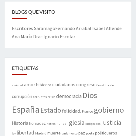
BLOGS QUE VISITO
Escritores
Saramago
Fernando Arrabal
Isabel Allende
Ana María Drac
Ignacio Escolar
ETIQUETAS
amor
congreso
ciudadanos
bitácora
amistad
Constitución
Dios
democracia
corrupción
corruptos
crisis
España
gobierno
Estado
felicidad.
Franco
justicia
Iglesia
Historia
honradez
hunos
hotros
indignados
libertad
muerte
politiqueros
Madrid
paz
poeta
ley
parlamento