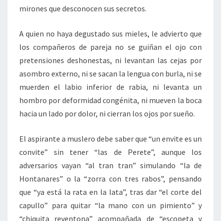
mirones que desconocen sus secretos.
A quien no haya degustado sus mieles, le advierto que
los compañeros de pareja no se guiñan el ojo con
pretensiones deshonestas, ni levantan las cejas por
asombro externo, ni se sacan la lengua con burla, ni se
muerden el labio inferior de rabia, ni levanta un
hombro por deformidad congénita, ni mueven la boca
hacia un lado por dolor, ni cierran los ojos por sueño.
El aspirante a muslero debe saber que “un envite es un
convite” sin tener “las de Perete”, aunque los
adversarios vayan “al tran tran” simulando “la de
Hontanares” o la “zorra con tres rabos”, pensando
que “ya está la rata en la lata”, tras dar “el corte del
capullo” para quitar “la mano con un pimiento” y
“chiquita reventona” acompañada de “escopeta y