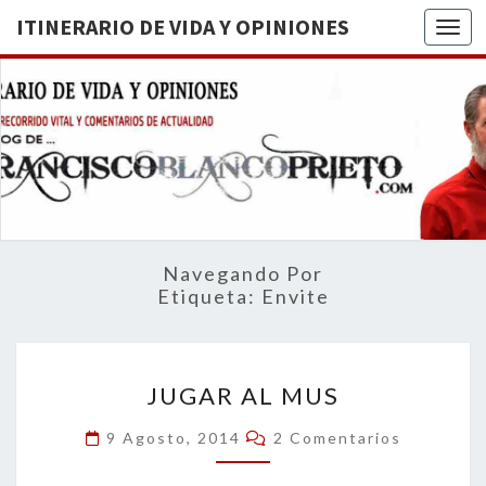
ITINERARIO DE VIDA Y OPINIONES
Togg
ITINERA
BREVE
RECORRIDO
VITAL Y
DE VIDA
COMENTARIOS
DE
OPINION
ACTUALIDAD
Navegando Por
Etiqueta:
Envite
JUGAR
JUGAR AL MUS
AL
MUS
Comentarios
9 Agosto, 2014
2 Comentarios