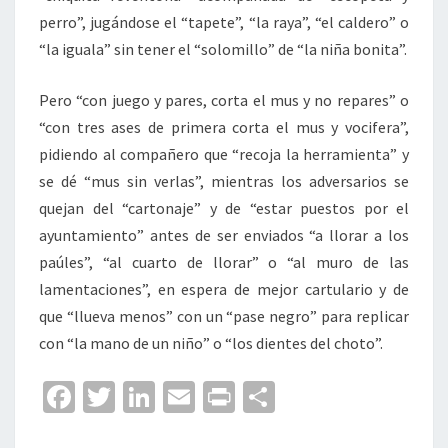
perro”, jugándose el “tapete”, “la raya”, “el caldero” o
“la iguala” sin tener el “solomillo” de “la niña bonita”.
Pero “con juego y pares, corta el mus y no repares” o
“con tres ases de primera corta el mus y vocifera”,
pidiendo al compañero que “recoja la herramienta” y
se dé “mus sin verlas”, mientras los adversarios se
quejan del “cartonaje” y de “estar puestos por el
ayuntamiento” antes de ser enviados “a llorar a los
paúles”, “al cuarto de llorar” o “al muro de las
lamentaciones”, en espera de mejor cartulario y de
que “llueva menos” con un “pase negro” para replicar
con “la mano de un niño” o “los dientes del choto”.
Fa
T
Li
E
Pr
C
ce
wi
n
m
in
o