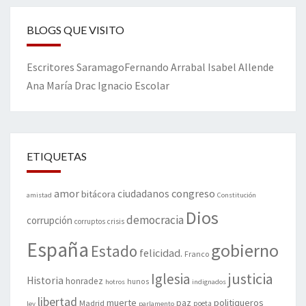
BLOGS QUE VISITO
Escritores
Saramago
Fernando Arrabal
Isabel Allende
Ana María Drac
Ignacio Escolar
ETIQUETAS
amor
congreso
ciudadanos
bitácora
amistad
Constitución
Dios
democracia
corrupción
corruptos
crisis
España
gobierno
Estado
felicidad.
Franco
justicia
Iglesia
Historia
honradez
hunos
hotros
indignados
libertad
muerte
politiqueros
Madrid
paz
poeta
ley
parlamento