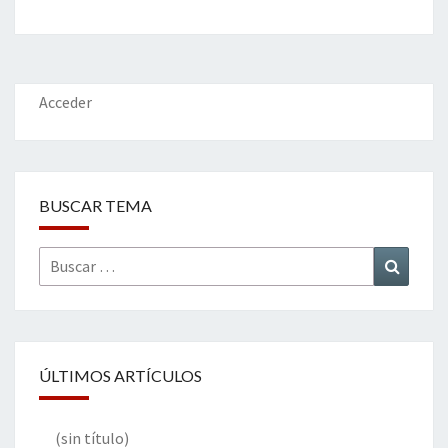
b
tt
ke
ai
t
m
o
er
dI
l
p
o
n
ar
k
tir
Acceder
BUSCAR TEMA
Buscar
Buscar
por:
ÚLTIMOS ARTÍCULOS
(sin título)