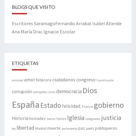
BLOGS QUE VISITO
Escritores
Saramago
Fernando Arrabal
Isabel Allende
Ana María Drac
Ignacio Escolar
ETIQUETAS
amor
congreso
ciudadanos
bitácora
amistad
Constitución
Dios
democracia
corrupción
corruptos
crisis
España
gobierno
Estado
felicidad.
Franco
justicia
Iglesia
Historia
honradez
hunos
hotros
indignados
libertad
muerte
politiqueros
Madrid
paz
poeta
ley
parlamento