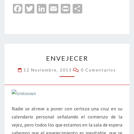
Fa
T
Li
E
Pr
C
ce
wi
n
m
in
o
b
tt
ke
ai
t
m
o
er
dI
l
p
o
n
ar
ENVEJECER
k
tir
ENVEJECER
Comentarios
12 Noviembre, 2013
0 Comentarios
Nadie se atreve a poner con certeza una cruz en su
calendario personal señalando el comienzo de la
vejez, pero todos los que estamos en la sala de espera
sabemos que el envejecimiento es inevitable, que se