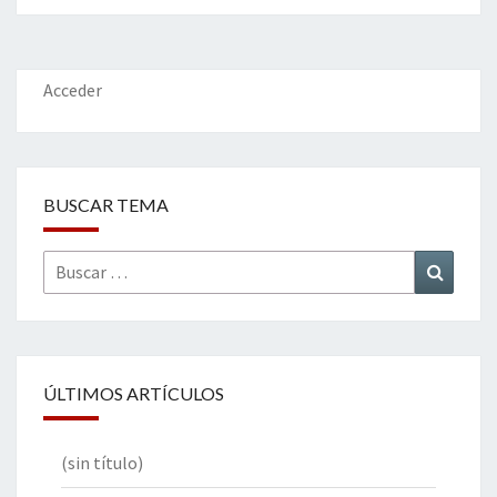
o
er
dI
l
p
o
n
ar
k
tir
Acceder
BUSCAR TEMA
Buscar
Buscar
por:
ÚLTIMOS ARTÍCULOS
(sin título)