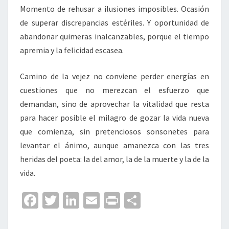
Momento de rehusar a ilusiones imposibles. Ocasión
de superar discrepancias estériles. Y oportunidad de
abandonar quimeras inalcanzables, porque el tiempo
apremia y la felicidad escasea.
Camino de la vejez no conviene perder energías en
cuestiones que no merezcan el esfuerzo que
demandan, sino de aprovechar la vitalidad que resta
para hacer posible el milagro de gozar la vida nueva
que comienza, sin pretenciosos sonsonetes para
levantar el ánimo, aunque amanezca con las tres
heridas del poeta: la del amor, la de la muerte y la de la
vida.
Fa
T
Li
E
Pr
C
ce
wi
n
m
in
o