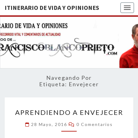
ITINERARIO DE VIDA Y OPINIONES
Togg
ITINERA
BREVE
RECORRIDO
VITAL Y
DE VIDA
COMENTARIOS
DE
OPINION
ACTUALIDAD
Navegando Por
Etiqueta:
Envejecer
APRENDIENDO
APRENDIENDO A ENVEJECER
A
ENVEJECER
Comentarios
28 Mayo, 2016
0 Comentarios