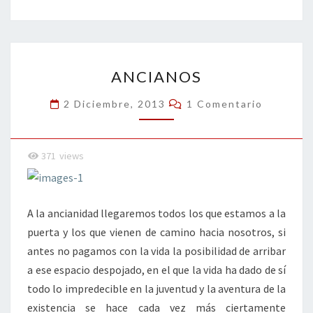
b
tt
ke
ai
t
m
o
er
dI
l
p
o
n
ar
ANCIANOS
k
tir
ANCIANOS
Comentarios
2 Diciembre, 2013
1 Comentario
371
views
A la ancianidad llegaremos todos los que estamos a la
puerta y los que vienen de camino hacia nosotros, si
antes no pagamos con la vida la posibilidad de arribar
a ese espacio despojado, en el que la vida ha dado de sí
todo lo impredecible en la juventud y la aventura de la
existencia se hace cada vez más ciertamente