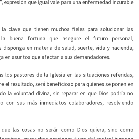
”, expresión que igual vale para una enfermedad incurable
a clave que tienen muchos fieles para solucionar las
 la buena fortuna que asegure el futuro personal,
 disponga en materia de salud, suerte, vida y hacienda,
ga en asuntos que afectan a sus demandadores.
 los pastores de la Iglesia en las situaciones referidas,
re el resultado, será beneficioso para quienes se ponen en
o la voluntad divina, sin reparar en que Dios podría no
do con sus más inmediatos colaboradores, resolviendo
n que las cosas no serán como Dios quiera, sino como
determinan, en muchas ocasiones fuera del control humano