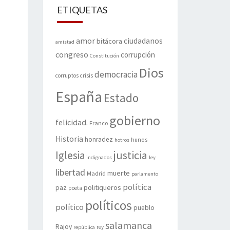
ETIQUETAS
amor
ciudadanos
bitácora
amistad
congreso
corrupción
Constitución
Dios
democracia
corruptos
crisis
España
Estado
gobierno
felicidad.
Franco
Historia
honradez
hunos
hotros
justicia
Iglesia
indignados
ley
libertad
muerte
Madrid
parlamento
política
politiqueros
paz
poeta
políticos
político
pueblo
salamanca
Rajoy
rey
república