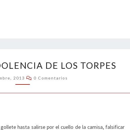
LA
DOLENCIA DE LOS TORPES
SOBERBIA,
DOLENCIA
Comentarios
embre, 2013
0 Comentarios
DE
LOS
TORPES
gollete hasta salirse por el cuello de la camisa, falsificar