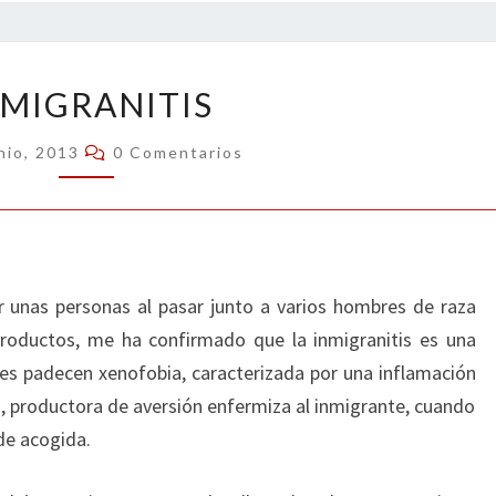
INMIGRANITIS
NMIGRANITIS
Comentarios
nio, 2013
0 Comentarios
 unas personas al pasar junto a varios hombres de raza
productos, me ha confirmado que la inmigranitis es una
es padecen xenofobia, caracterizada por una inflamación
ia, productora de aversión enfermiza al inmigrante, cuando
 de acogida.