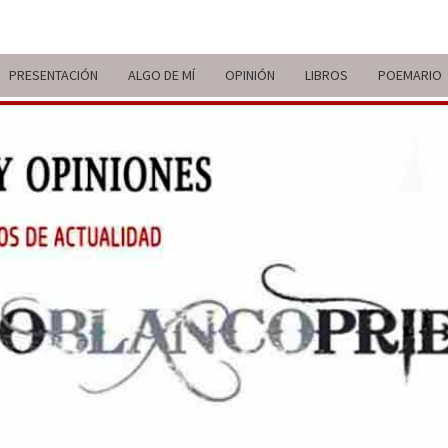
PRESENTACIÓN
ALGO DE MÍ
OPINIÓN
LIBROS
POEMARIO
ITIN
BREVE
RECORRIDO
VITAL Y
COMENTARIOS
DE V
DE
ACTUALIDAD