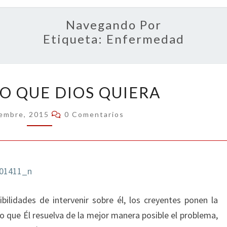
OPIN
Navegando Por
Etiqueta:
Enfermedad
QUE
LO QUE DIOS QUIERA
SEA
LO
Comentarios
iembre, 2015
0 Comentarios
QUE
DIOS
QUIERA
ilidades de intervenir sobre él, los creyentes ponen la
 que Él resuelva de la mejor manera posible el problema,