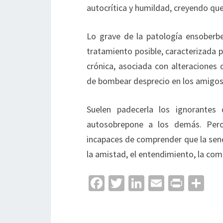
autocrítica y humildad, creyendo que
Lo grave de la patología ensoberb
tratamiento posible, caracterizada p
crónica, asociada con alteraciones 
de bombear desprecio en los amigos, 
Suelen padecerla los ignorante
autosobrepone a los demás. Pero,
incapaces de comprender que la senci
la amistad, el entendimiento, la com
Fa
T
Li
E
Pr
C
ce
wi
n
m
in
o
b
tt
ke
ai
t
m