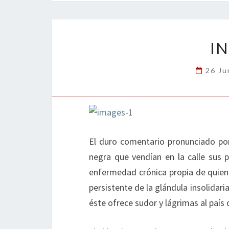
o
er
dI
l
p
o
n
ar
k
tir
I
26 Ju
El duro comentario pronunciado por
negra que vendían en la calle sus 
enfermedad crónica propia de quien
persistente de la glándula insolidar
éste ofrece sudor y lágrimas al país