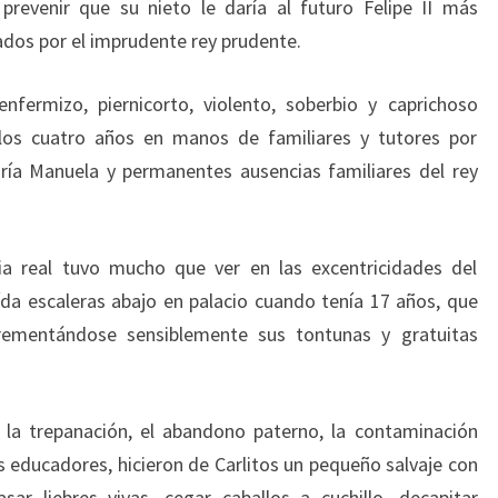
in prevenir que su nieto le daría al futuro Felipe II más
dos por el imprudente rey prudente.
enfermizo, piernicorto, violento, soberbio y caprichoso
los cuatro años en manos de familiares y tutores por
a Manuela y permanentes ausencias familiares del rey
a real tuvo mucho que ver en las excentricidades del
aída escaleras abajo en palacio cuando tenía 17 años, que
crementándose sensiblemente sus tontunas y gratuitas
 la trepanación, el abandono paterno, la contaminación
s educadores, hicieron de Carlitos un pequeño salvaje con
r liebres vivas, cegar caballos a cuchillo, decapitar