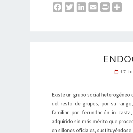
Fa
T
Li
E
Pr
C
ce
wi
n
m
in
o
b
tt
ke
ai
t
m
o
er
dI
l
p
o
n
ar
k
tir
ENDOC
17 Ju
Existe un grupo social heterogéneo 
del resto de grupos, por su rango
familiar por fecundación in cast
adquirido sin más mérito que proced
en sillones oficiales, sustituyéndose