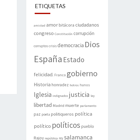
ETIQUETAS
amor
ciudadanos
bitácora
amistad
congreso
corrupción
Constitución
Dios
democracia
corruptos
crisis
España
Estado
gobierno
felicidad.
Franco
Historia
honradez
hunos
hotros
justicia
Iglesia
indignados
ley
libertad
muerte
Madrid
parlamento
política
politiqueros
paz
poeta
políticos
político
pueblo
salamanca
Rajoy
rey
república