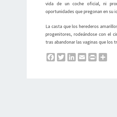
vida de un coche oficial, ni pr
oportunidades que pregonan en su id
La casta que los herederos amarillo
progenitores, rodeándose con el ci
tras abandonar las vaginas que los tr
Fa
T
Li
E
Pr
C
ce
wi
n
m
in
o
b
tt
ke
ai
t
m
o
er
dI
l
p
o
n
ar
k
tir