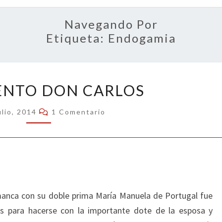
OPIN
Navegando Por
Etiqueta:
Endogamia
EL
ENTO DON CARLOS
VIOLENTO
DON
Comentarios
ulio, 2014
1 Comentario
CARLOS
amanca con su doble prima María Manuela de Portugal fue
s para hacerse con la importante dote de la esposa y