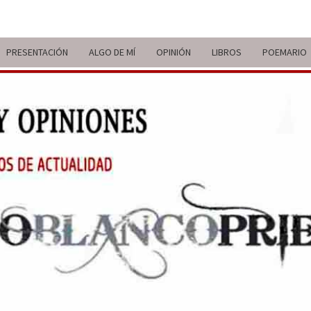
PRESENTACIÓN
ALGO DE MÍ
OPINIÓN
LIBROS
POEMARIO
ITIN
BREVE
RECORRIDO
VITAL Y
COMENTARIOS
DE V
DE
ACTUALIDAD