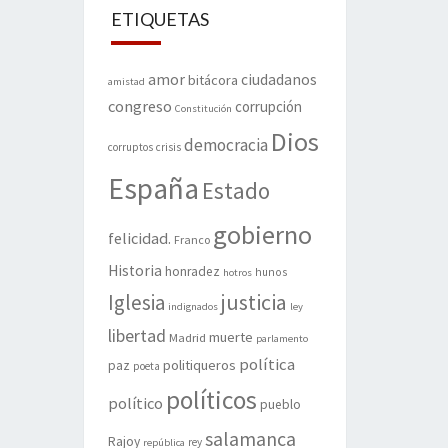
ETIQUETAS
amor
ciudadanos
bitácora
amistad
congreso
corrupción
Constitución
Dios
democracia
corruptos
crisis
España
Estado
gobierno
felicidad.
Franco
Historia
honradez
hunos
hotros
justicia
Iglesia
indignados
ley
libertad
muerte
Madrid
parlamento
política
politiqueros
paz
poeta
políticos
político
pueblo
salamanca
Rajoy
rey
república