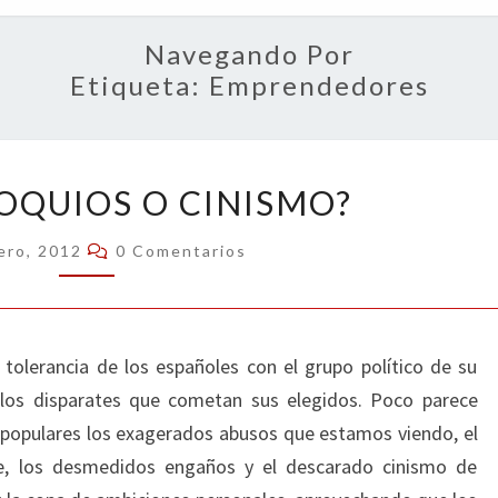
OPIN
Navegando Por
Etiqueta:
Emprendedores
¿CIRCUNLOQUIOS
OQUIOS O CINISMO?
O
CINISMO?
Comentarios
ero, 2012
0 Comentarios
tolerancia de los españoles con el grupo político de su
 los disparates que cometan sus elegidos. Poco parece
 populares los exagerados abusos que estamos viendo, el
nte, los desmedidos engaños y el descarado cinismo de