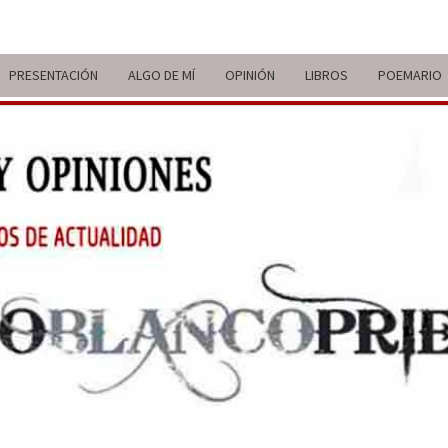
PRESENTACIÓN
ALGO DE MÍ
OPINIÓN
LIBROS
POEMARIO
ITIN
BREVE
RECORRIDO
VITAL Y
COMENTARIOS
DE V
DE
ACTUALIDAD