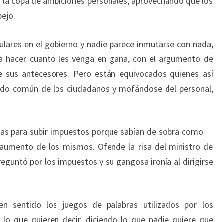
ar la copa de ambiciones personales, aprovechando que los
pejo.
lares en el gobierno y nadie parece inmutarse con nada,
a hacer cuanto les venga en gana, con el argumento de
e sus antecesores. Pero están equivocados quienes así
tido común de los ciudadanos y mofándose del personal,
idas para subir impuestos porque sabían de sobra como
 aumento de los mismos. Ofende la risa del ministro de
eguntó por los impuestos y su gangosa ironía al dirigirse
n sentido los juegos de palabras utilizados por los
 lo que quieren decir, diciendo lo que nadie quiere que