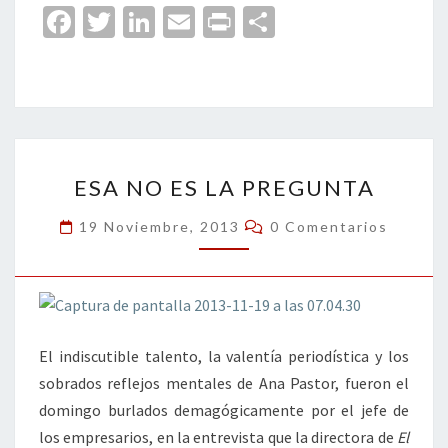
Fa
T
Li
E
Pr
C
ce
wi
n
m
in
o
b
tt
ke
ai
t
m
o
er
dI
l
p
o
n
ar
ESA
k
tir
ESA NO ES LA PREGUNTA
NO
ES
Comentarios
19 Noviembre, 2013
0 Comentarios
LA
PREGUNTA
El indiscutible talento, la valentía periodística y los
sobrados reflejos mentales de Ana Pastor, fueron el
domingo burlados demagógicamente por el jefe de
los empresarios, en la entrevista que la directora de
El