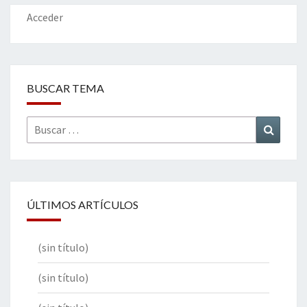
o
n
ar
k
tir
Acceder
BUSCAR TEMA
Buscar
Buscar
por:
ÚLTIMOS ARTÍCULOS
(sin título)
(sin título)