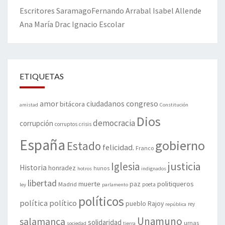
Escritores
Saramago
Fernando Arrabal
Isabel Allende
Ana María Drac
Ignacio Escolar
ETIQUETAS
amor
congreso
ciudadanos
bitácora
amistad
Constitución
Dios
democracia
corrupción
corruptos
crisis
España
gobierno
Estado
felicidad.
Franco
justicia
Iglesia
Historia
honradez
hunos
hotros
indignados
libertad
muerte
politiqueros
Madrid
paz
poeta
ley
parlamento
políticos
política
político
pueblo
Rajoy
rey
república
Unamuno
salamanca
solidaridad
urnas
sociedad
tierra