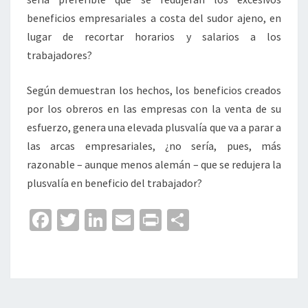
beneficios empresariales a costa del sudor ajeno, en
lugar de recortar horarios y salarios a los
trabajadores?
Según demuestran los hechos, los beneficios creados
por los obreros en las empresas con la venta de su
esfuerzo, genera una elevada plusvalía que va a parar a
las arcas empresariales, ¿no sería, pues, más
razonable – aunque menos alemán – que se redujera la
plusvalía en beneficio del trabajador?
Fa
T
Li
E
Pr
C
ce
wi
n
m
in
o
b
tt
ke
ai
t
m
o
er
dI
l
p