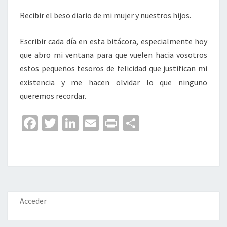
Recibir el beso diario de mi mujer y nuestros hijos.
Escribir cada día en esta bitácora, especialmente hoy
que abro mi ventana para que vuelen hacia vosotros
estos pequeños tesoros de felicidad que justifican mi
existencia y me hacen olvidar lo que ninguno
queremos recordar.
Fa
T
Li
E
Pr
C
ce
wi
n
m
in
o
b
tt
ke
ai
t
m
o
er
dI
l
p
o
n
ar
k
tir
Acceder