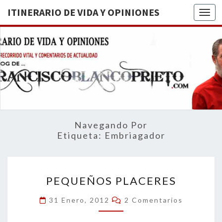
ITINERARIO DE VIDA Y OPINIONES
Togg
ITINERA
BREVE
RECORRIDO
VITAL Y
DE VIDA
COMENTARIOS
DE
OPINION
ACTUALIDAD
Navegando Por
Etiqueta:
Embriagador
PEQUEÑOS
PEQUEÑOS PLACERES
PLACERES
Comentarios
31 Enero, 2012
2 Comentarios