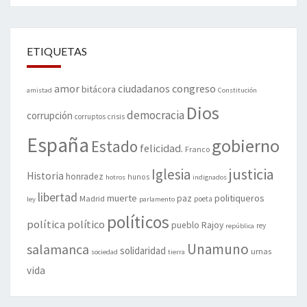
ETIQUETAS
amor
congreso
ciudadanos
bitácora
amistad
Constitución
Dios
democracia
corrupción
corruptos
crisis
España
gobierno
Estado
felicidad.
Franco
justicia
Iglesia
Historia
honradez
hunos
hotros
indignados
libertad
muerte
politiqueros
Madrid
paz
poeta
ley
parlamento
políticos
política
político
pueblo
Rajoy
rey
república
Unamuno
salamanca
solidaridad
urnas
sociedad
tierra
vida