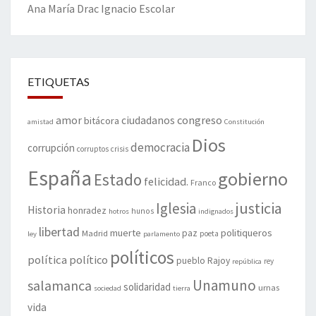
Ana María Drac
Ignacio Escolar
ETIQUETAS
amor
congreso
ciudadanos
bitácora
amistad
Constitución
Dios
democracia
corrupción
corruptos
crisis
España
gobierno
Estado
felicidad.
Franco
justicia
Iglesia
Historia
honradez
hunos
hotros
indignados
libertad
muerte
politiqueros
Madrid
paz
poeta
ley
parlamento
políticos
política
político
pueblo
Rajoy
rey
república
Unamuno
salamanca
solidaridad
urnas
sociedad
tierra
vida