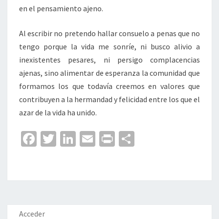
en el pensamiento ajeno.
Al escribir no pretendo hallar consuelo a penas que no
tengo porque la vida me sonríe, ni busco alivio a
inexistentes pesares, ni persigo complacencias
ajenas, sino alimentar de esperanza la comunidad que
formamos los que todavía creemos en valores que
contribuyen a la hermandad y felicidad entre los que el
azar de la vida ha unido.
Fa
T
Li
E
Pr
C
ce
wi
n
m
in
o
b
tt
ke
ai
t
m
o
er
dI
l
p
o
n
ar
k
tir
Acceder