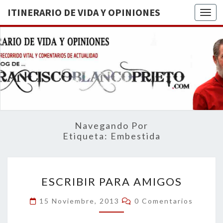
ITINERARIO DE VIDA Y OPINIONES
Togg
ITINERA
BREVE
RECORRIDO
VITAL Y
DE VIDA
COMENTARIOS
DE
OPINION
ACTUALIDAD
Navegando Por
Etiqueta:
Embestida
ESCRIBIR
ESCRIBIR PARA AMIGOS
PARA
AMIGOS
Comentarios
15 Noviembre, 2013
0 Comentarios