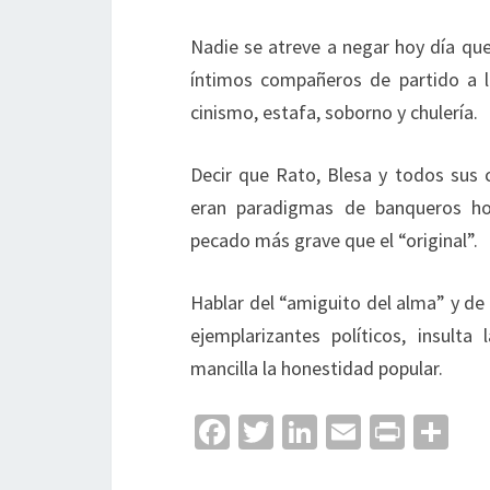
Nadie se atreve a negar hoy día qu
íntimos compañeros de partido a l
cinismo, estafa, soborno y chulería.
Decir que Rato, Blesa y todos sus 
eran paradigmas de banqueros ho
pecado más grave que el “original”.
Hablar del “amiguito del alma” y de q
ejemplarizantes políticos, insult
mancilla la honestidad popular.
Fa
T
Li
E
Pr
C
ce
wi
n
m
in
o