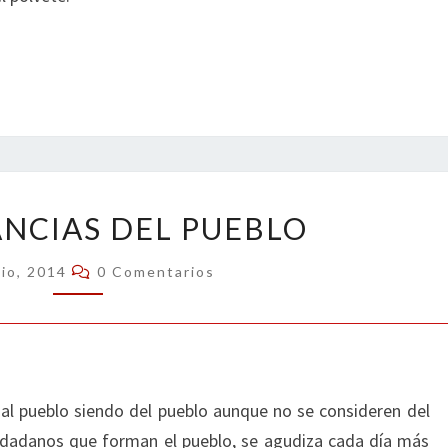
DISCREPANCIAS
ANCIAS DEL PUEBLO
DEL
PUEBLO
Comentarios
nio, 2014
0 Comentarios
 al pueblo siendo del pueblo aunque no se consideren del
iudadanos que forman el pueblo, se agudiza cada día más