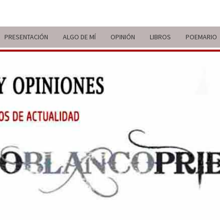
PRESENTACIÓN
ALGO DE MÍ
OPINIÓN
LIBROS
POEMARIO
ITIN
BREVE
RECORRIDO
VITAL Y
COMENTARIOS
DE V
DE
ACTUALIDAD