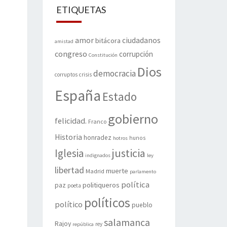
ETIQUETAS
amor
ciudadanos
bitácora
amistad
congreso
corrupción
Constitución
Dios
democracia
corruptos
crisis
España
Estado
gobierno
felicidad.
Franco
Historia
honradez
hunos
hotros
justicia
Iglesia
indignados
ley
libertad
muerte
Madrid
parlamento
política
politiqueros
paz
poeta
políticos
político
pueblo
salamanca
Rajoy
rey
república