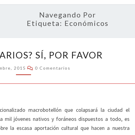
OPIN
Navegando Por
Etiqueta:
Económicos
¿UNIVERSITARIOS?
ARIOS? SÍ, POR FAVOR
SÍ,
POR
Comentarios
embre, 2015
0 Comentarios
FAVOR
tucionalizado macrobotellón que colapsará la ciudad el
a mil jóvenes nativos y foráneos dispuestos a todo, es
re la escasa aportación cultural que hacen a nuestra