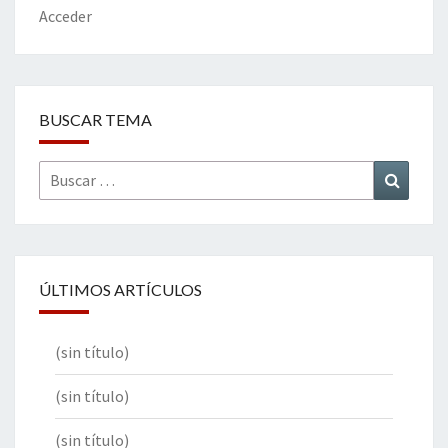
k
tir
Acceder
BUSCAR TEMA
Buscar
Buscar
por:
ÚLTIMOS ARTÍCULOS
(sin título)
(sin título)
(sin título)