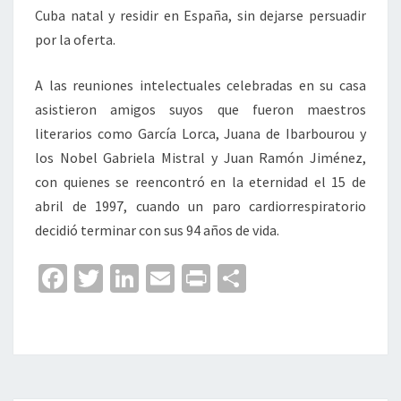
Cuba natal y residir en España, sin dejarse persuadir
por la oferta.
A las reuniones intelectuales celebradas en su casa
asistieron amigos suyos que fueron maestros
literarios como García Lorca, Juana de Ibarbourou y
los Nobel Gabriela Mistral y Juan Ramón Jiménez,
con quienes se reencontró en la eternidad el 15 de
abril de 1997, cuando un paro cardiorrespiratorio
decidió terminar con sus 94 años de vida.
Fa
T
Li
E
Pr
C
ce
wi
n
m
in
o
b
tt
ke
ai
t
m
o
er
dI
l
p
o
n
ar