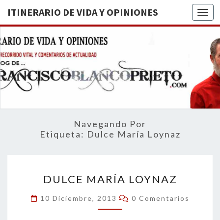
ITINERARIO DE VIDA Y OPINIONES
Togg
ITINERA
BREVE
RECORRIDO
VITAL Y
DE VIDA
COMENTARIOS
DE
OPINION
ACTUALIDAD
Navegando Por
Etiqueta:
Dulce María Loynaz
DULCE
DULCE MARÍA LOYNAZ
MARÍA
LOYNAZ
Comentarios
10 Diciembre, 2013
0 Comentarios