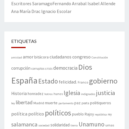
Escritores
Saramago
Fernando Arrabal
Isabel Allende
Ana María Drac
Ignacio Escolar
ETIQUETAS
amor
congreso
ciudadanos
bitácora
amistad
Constitución
Dios
democracia
corrupción
corruptos
crisis
España
gobierno
Estado
felicidad.
Franco
justicia
Iglesia
Historia
honradez
hunos
hotros
indignados
libertad
muerte
politiqueros
Madrid
paz
poeta
ley
parlamento
políticos
política
político
pueblo
Rajoy
rey
república
Unamuno
salamanca
solidaridad
urnas
sociedad
tierra