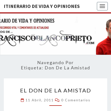
ITINERARIO DE VIDA Y OPINIONES
Togg
ITINERA
BREVE
RECORRIDO
VITAL Y
DE VIDA
COMENTARIOS
DE
OPINION
ACTUALIDAD
Navegando Por
Etiqueta:
Don De La Amistad
EL
EL DON DE LA AMISTAD
DON
DE
Comentarios
11 Abril, 2011
0 Comentarios
LA