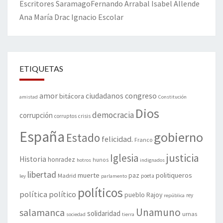
Escritores
Saramago
Fernando Arrabal
Isabel Allende
Ana María Drac
Ignacio Escolar
ETIQUETAS
amor
congreso
ciudadanos
bitácora
amistad
Constitución
Dios
democracia
corrupción
corruptos
crisis
España
gobierno
Estado
felicidad.
Franco
justicia
Iglesia
Historia
honradez
hunos
hotros
indignados
libertad
muerte
politiqueros
Madrid
paz
poeta
ley
parlamento
políticos
política
político
pueblo
Rajoy
rey
república
Unamuno
salamanca
solidaridad
urnas
sociedad
tierra