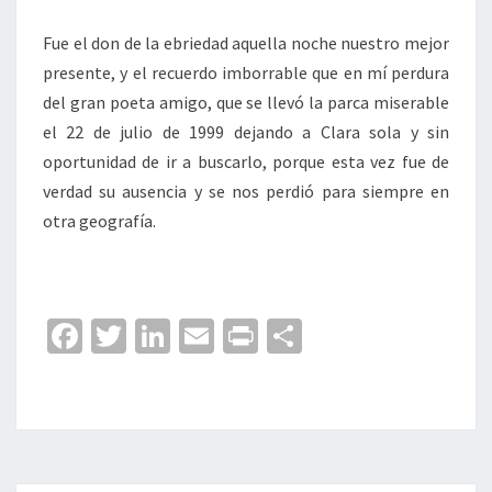
Fue el don de la ebriedad aquella noche nuestro mejor
presente, y el recuerdo imborrable que en mí perdura
del gran poeta amigo, que se llevó la parca miserable
el 22 de julio de 1999 dejando a Clara sola y sin
oportunidad de ir a buscarlo, porque esta vez fue de
verdad su ausencia y se nos perdió para siempre en
otra geografía.
Fa
T
Li
E
Pr
C
ce
wi
n
m
in
o
b
tt
ke
ai
t
m
o
er
dI
l
p
o
n
ar