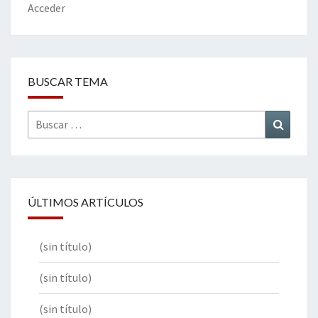
k
tir
Acceder
BUSCAR TEMA
Buscar
Buscar
por:
ÚLTIMOS ARTÍCULOS
(sin título)
(sin título)
(sin título)