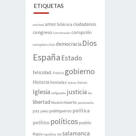
ETIQUETAS
amor
ciudadanos
bitácora
amistad
congreso
corrupción
Constitución
Dios
democracia
corruptos
crisis
España
Estado
gobierno
felicidad.
Franco
Historia
honradez
hunos
hotros
justicia
Iglesia
indignados
ley
libertad
muerte
Madrid
parlamento
política
politiqueros
paz
poeta
políticos
político
pueblo
salamanca
Rajoy
rey
república