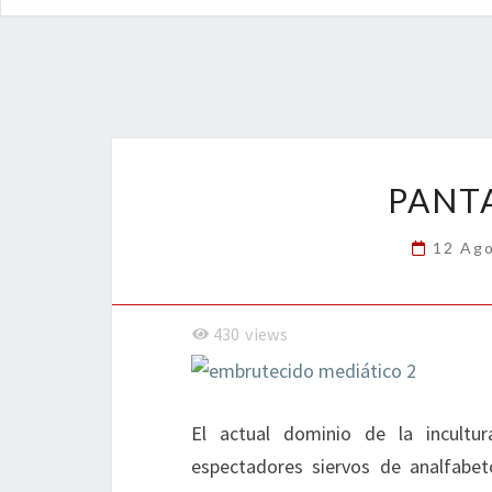
PANT
12 Ag
430
views
El actual dominio de la incultu
espectadores siervos de analfabet