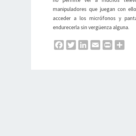
manipuladores que juegan con ello
acceder a los micrófonos y panta
endurecerla sin vergüenza alguna.
Fa
T
Li
E
Pr
C
ce
wi
n
m
in
o
b
tt
ke
ai
t
m
o
er
dI
l
p
o
n
ar
k
tir