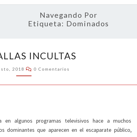
OPIN
Navegando Por
Etiqueta:
Dominados
PANTALLAS
ALLAS INCULTAS
INCULTAS
Comentarios
osto, 2018
0 Comentarios
ra en algunos programas televisivos hace a muchos
os dominantes que aparecen en el escaparate público,