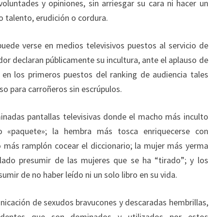
luntades y opiniones, sin arriesgar su cara ni hacer un
talento, erudición o cordura.
uede verse en medios televisivos puestos al servicio de
or declaran públicamente su incultura, ante el aplauso de
 en los primeros puestos del ranking de audiencia tales
so para carroñeros sin escrúpulos.
inadas pantallas televisivas donde el macho más inculto
o «paquete»; la hembra más tosca enriquecerse con
o más ramplón cocear el diccionario; la mujer más yerma
lado presumir de las mujeres que se ha “tirado”; y los
mir de no haber leído ni un solo libro en su vida.
nicación de sexudos bravucones y descaradas hembrillas,
identes que son dominados y utilizados por estos