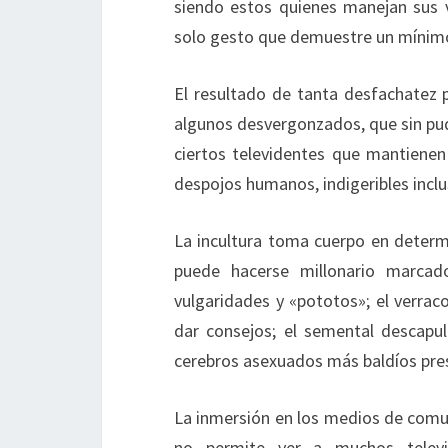
siendo estos quienes manejan sus vo
solo gesto que demuestre un mínimo 
El resultado de tanta desfachatez p
algunos desvergonzados, que sin pud
ciertos televidentes que mantienen
despojos humanos, indigeribles inclu
La incultura toma cuerpo en determ
puede hacerse millonario marcad
vulgaridades y «pototos»; el verrac
dar consejos; el semental descapul
cerebros asexuados más baldíos presu
La inmersión en los medios de comu
no permite ver a muchos telev