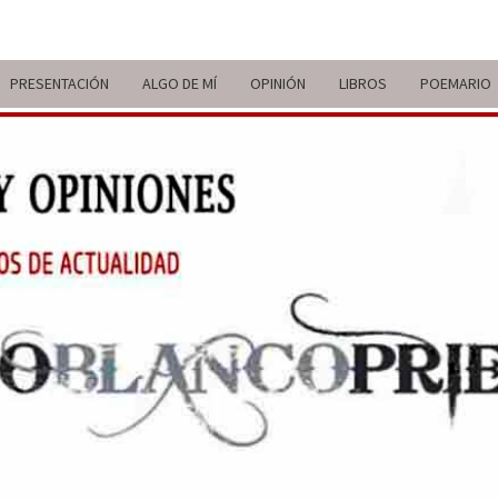
PRESENTACIÓN
ALGO DE MÍ
OPINIÓN
LIBROS
POEMARIO
ITIN
BREVE
RECORRIDO
VITAL Y
COMENTARIOS
DE V
DE
ACTUALIDAD