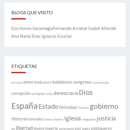
BLOGS QUE VISITO
Escritores
Saramago
Fernando Arrabal
Isabel Allende
Ana María Drac
Ignacio Escolar
ETIQUETAS
amor
congreso
ciudadanos
bitácora
amistad
Constitución
Dios
democracia
corrupción
corruptos
crisis
España
gobierno
Estado
felicidad.
Franco
justicia
Iglesia
Historia
honradez
hunos
hotros
indignados
libertad
muerte
politiqueros
Madrid
paz
poeta
ley
parlamento