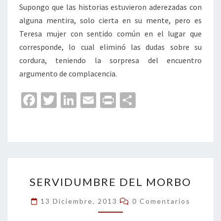
Supongo que las historias estuvieron aderezadas con
alguna mentira, solo cierta en su mente, pero es
Teresa mujer con sentido común en el lugar que
corresponde, lo cual eliminó las dudas sobre su
cordura, teniendo la sorpresa del encuentro
argumento de complacencia.
Fa
T
Li
E
Pr
C
ce
wi
n
m
in
o
b
tt
ke
ai
t
m
o
er
dI
l
p
o
n
ar
SERVIDUMBRE
k
tir
SERVIDUMBRE DEL MORBO
DEL
MORBO
Comentarios
13 Diciembre, 2013
0 Comentarios