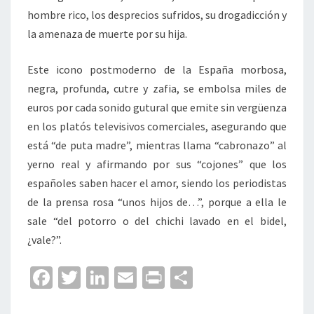
hombre rico, los desprecios sufridos, su drogadicción y
la amenaza de muerte por su hija.
Este icono postmoderno de la España morbosa,
negra, profunda, cutre y zafia, se embolsa miles de
euros por cada sonido gutural que emite sin vergüenza
en los platós televisivos comerciales, asegurando que
está “de puta madre”, mientras llama “cabronazo” al
yerno real y afirmando por sus “cojones” que los
españoles saben hacer el amor, siendo los periodistas
de la prensa rosa “unos hijos de…”, porque a ella le
sale “del potorro o del chichi lavado en el bidel,
¿vale?”.
Fa
T
Li
E
Pr
C
ce
wi
n
m
in
o