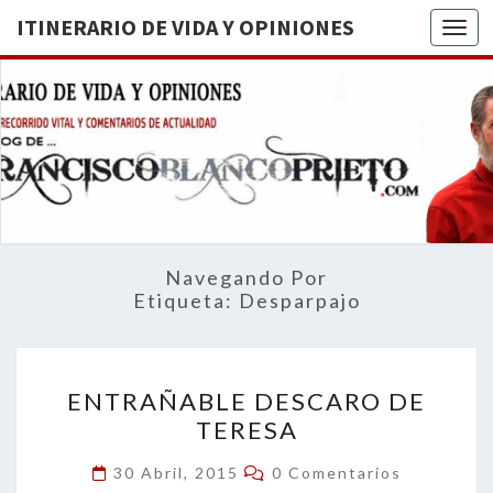
ITINERARIO DE VIDA Y OPINIONES
Togg
ITINERA
BREVE
RECORRIDO
VITAL Y
DE VIDA
COMENTARIOS
DE
OPINION
ACTUALIDAD
Navegando Por
Etiqueta:
Desparpajo
ENTRAÑABLE
ENTRAÑABLE DESCARO DE
DESCARO
TERESA
DE
TERESA
Comentarios
30 Abril, 2015
0 Comentarios