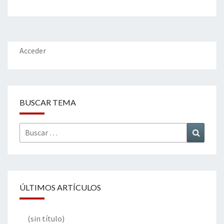
b
tt
ke
ai
t
m
o
er
dI
l
p
o
n
ar
k
tir
Acceder
BUSCAR TEMA
Buscar
Buscar
por:
ÚLTIMOS ARTÍCULOS
(sin título)