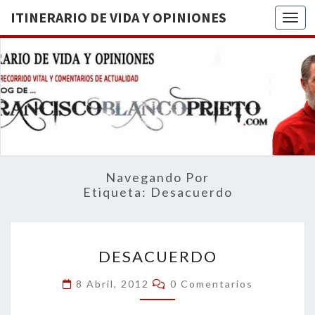
ITINERARIO DE VIDA Y OPINIONES
Togg
ITINERA
BREVE
RECORRIDO
VITAL Y
DE VIDA
COMENTARIOS
DE
OPINION
ACTUALIDAD
Navegando Por
Etiqueta:
Desacuerdo
DESACUERDO
DESACUERDO
Comentarios
8 Abril, 2012
0 Comentarios