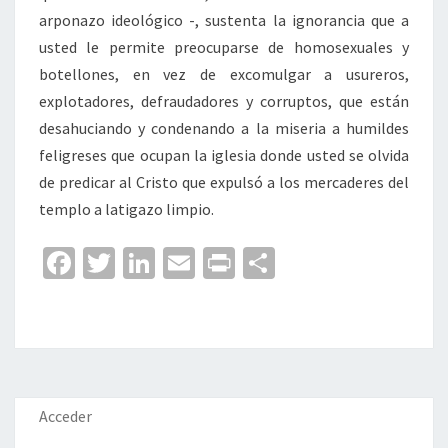
arponazo ideológico -, sustenta la ignorancia que a
usted le permite preocuparse de homosexuales y
botellones, en vez de excomulgar a usureros,
explotadores, defraudadores y corruptos, que están
desahuciando y condenando a la miseria a humildes
feligreses que ocupan la iglesia donde usted se olvida
de predicar al Cristo que expulsó a los mercaderes del
templo a latigazo limpio.
Fa
T
Li
E
Pr
C
ce
wi
n
m
in
o
b
tt
ke
ai
t
m
o
er
dI
l
p
o
n
ar
k
tir
Acceder