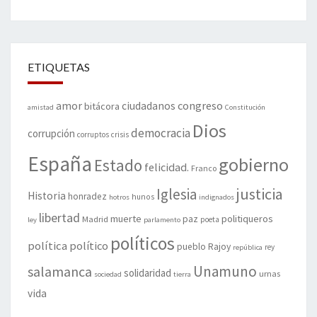
ETIQUETAS
amor
congreso
ciudadanos
bitácora
amistad
Constitución
Dios
democracia
corrupción
corruptos
crisis
España
gobierno
Estado
felicidad.
Franco
justicia
Iglesia
Historia
honradez
hunos
hotros
indignados
libertad
muerte
politiqueros
Madrid
paz
poeta
ley
parlamento
políticos
política
político
pueblo
Rajoy
rey
república
Unamuno
salamanca
solidaridad
urnas
sociedad
tierra
vida