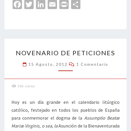
Fa
T
Li
E
Pr
C
ce
wi
n
m
in
o
b
tt
ke
ai
t
m
o
er
dI
l
p
o
n
ar
NOVENARIO
k
tir
NOVENARIO DE PETICIONES
DE
PETICIONES
Comentarios
15 Agosto, 2012
1 Comentario
346
views
Hoy es un día grande en el calendario litúrgico
católico, festejado en todos los pueblos de España
para conmemorar el dogma de la
Assumptio Beatæ
Mariæ Virginis, o sea, la
Asunción de la Bienaventurada