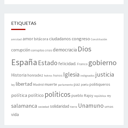
ETIQUETAS
amor
congreso
ciudadanos
bitácora
amistad
Constitución
Dios
democracia
corrupción
corruptos
crisis
España
gobierno
Estado
felicidad.
Franco
justicia
Iglesia
Historia
honradez
hunos
hotros
indignados
libertad
muerte
politiqueros
Madrid
paz
poeta
ley
parlamento
políticos
política
político
pueblo
Rajoy
rey
república
Unamuno
salamanca
solidaridad
urnas
sociedad
tierra
vida