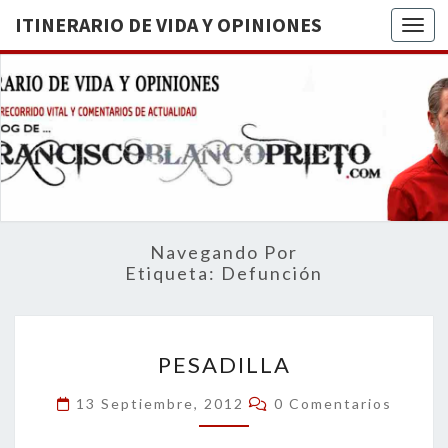
ITINERARIO DE VIDA Y OPINIONES
Togg
ITINERA
BREVE
RECORRIDO
VITAL Y
DE VIDA
COMENTARIOS
DE
OPINION
ACTUALIDAD
Navegando Por
Etiqueta:
Defunción
PESADILLA
PESADILLA
Comentarios
13 Septiembre, 2012
0 Comentarios