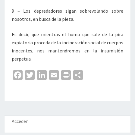
9 – Los depredadores sigan sobrevolando sobre
nosotros, en busca de la pieza.
Es decir, que mientras el humo que sale de la pira
expiatoria proceda de la incineración social de cuerpos
inocentes, nos mantendremos en la insumisión
perpetua.
Fa
T
Li
E
Pr
C
ce
wi
n
m
in
o
b
tt
ke
ai
t
m
o
er
dI
l
p
o
n
ar
k
tir
Acceder