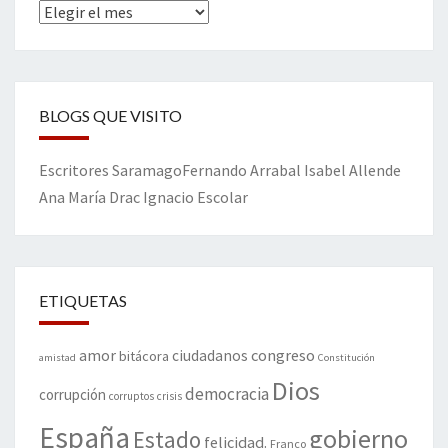
Archivos
BLOGS QUE VISITO
Escritores
Saramago
Fernando Arrabal
Isabel Allende
Ana María Drac
Ignacio Escolar
ETIQUETAS
amor
congreso
ciudadanos
bitácora
amistad
Constitución
Dios
democracia
corrupción
corruptos
crisis
España
gobierno
Estado
felicidad.
Franco