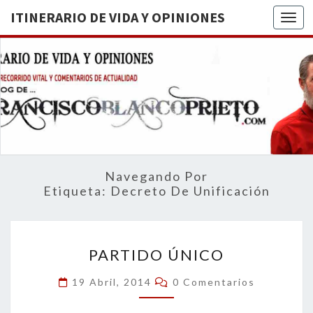
ITINERARIO DE VIDA Y OPINIONES
Togg
ITINERA
BREVE
RECORRIDO
VITAL Y
DE VIDA
COMENTARIOS
DE
OPINION
ACTUALIDAD
Navegando Por
Etiqueta:
Decreto De Unificación
PARTIDO
PARTIDO ÚNICO
ÚNICO
Comentarios
19 Abril, 2014
0 Comentarios