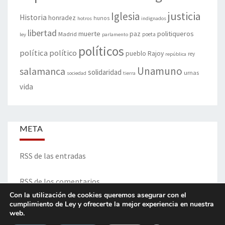
justicia
Iglesia
Historia
honradez
hunos
hotros
indignados
libertad
muerte
politiqueros
Madrid
paz
poeta
ley
parlamento
políticos
política
político
pueblo
Rajoy
rey
república
Unamuno
salamanca
solidaridad
urnas
sociedad
tierra
vida
META
RSS de las entradas
RSS de los comentarios
Con la utilización de cookies queremos asegurar con el
cumplimiento de Ley y ofrecerte la mejor experiencia en nuestra
web.
ITINERARIO DE VIDA Y OPINIONES - Francisco Blanco Prieto