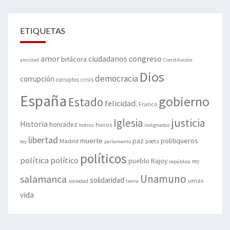
ETIQUETAS
amor
congreso
ciudadanos
bitácora
amistad
Constitución
Dios
democracia
corrupción
corruptos
crisis
España
gobierno
Estado
felicidad.
Franco
justicia
Iglesia
Historia
honradez
hunos
hotros
indignados
libertad
muerte
politiqueros
Madrid
paz
poeta
ley
parlamento
políticos
política
político
pueblo
Rajoy
rey
república
Unamuno
salamanca
solidaridad
urnas
sociedad
tierra
vida