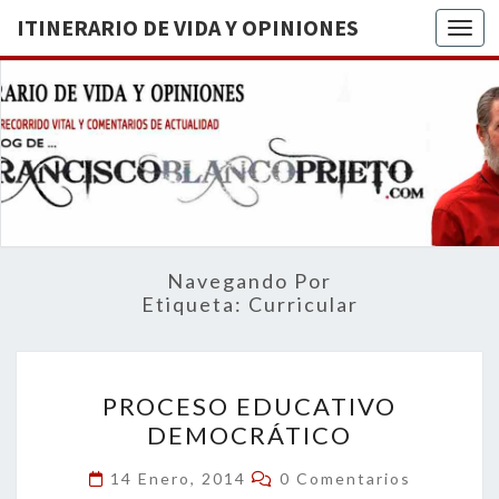
ITINERARIO DE VIDA Y OPINIONES
Togg
ITINERA
BREVE
RECORRIDO
VITAL Y
DE VIDA
COMENTARIOS
DE
OPINION
ACTUALIDAD
Navegando Por
Etiqueta:
Curricular
PROCESO
PROCESO EDUCATIVO
EDUCATIVO
DEMOCRÁTICO
DEMOCRÁTICO
Comentarios
14 Enero, 2014
0 Comentarios