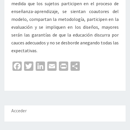
medida que los sujetos participen en el proceso de
enseñanza-aprendizaje, se sientan coautores del
modelo, compartan la metodología, participen en la
evaluación y se impliquen en los diseños, mayores
serán las garantías de que la educación discurra por
cauces adecuados y no se desborde anegando todas las
expectativas.
Fa
T
Li
E
Pr
C
ce
wi
n
m
in
o
b
tt
ke
ai
t
m
o
er
dI
l
p
o
n
ar
k
tir
Acceder