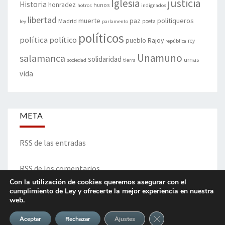
justicia
Iglesia
Historia
honradez
hunos
hotros
indignados
libertad
muerte
politiqueros
Madrid
paz
poeta
ley
parlamento
políticos
política
político
pueblo
Rajoy
rey
república
Unamuno
salamanca
solidaridad
urnas
sociedad
tierra
vida
META
RSS de las entradas
RSS de los comentarios
Con la utilización de cookies queremos asegurar con el
cumplimiento de Ley y ofrecerte la mejor experiencia en nuestra
web.
ITINERARIO DE VIDA Y OPINIONES - Francisco Blanco Prieto
Cerrar el banner de 
Aceptar
Rechazar
Ajustes