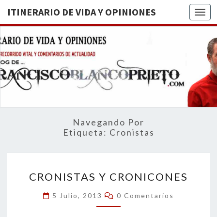
ITINERARIO DE VIDA Y OPINIONES
Togg
ITINERA
BREVE
RECORRIDO
VITAL Y
DE VIDA
COMENTARIOS
DE
OPINION
ACTUALIDAD
Navegando Por
Etiqueta:
Cronistas
CRONISTAS
CRONISTAS Y CRONICONES
Y
CRONICONES
Comentarios
5 Julio, 2013
0 Comentarios