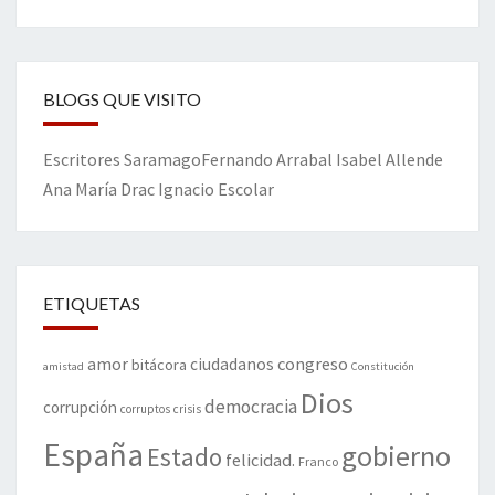
BLOGS QUE VISITO
Escritores
Saramago
Fernando Arrabal
Isabel Allende
Ana María Drac
Ignacio Escolar
ETIQUETAS
amor
congreso
ciudadanos
bitácora
amistad
Constitución
Dios
democracia
corrupción
corruptos
crisis
España
gobierno
Estado
felicidad.
Franco