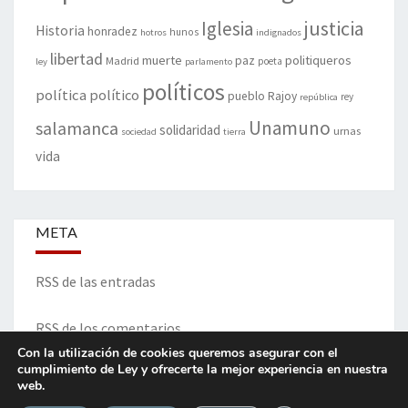
justicia
Iglesia
Historia
honradez
hunos
hotros
indignados
libertad
muerte
politiqueros
Madrid
paz
poeta
ley
parlamento
políticos
política
político
pueblo
Rajoy
rey
república
Unamuno
salamanca
solidaridad
urnas
sociedad
tierra
vida
META
RSS de las entradas
RSS de los comentarios
Con la utilización de cookies queremos asegurar con el
cumplimiento de Ley y ofrecerte la mejor experiencia en nuestra
web.
ITINERARIO DE VIDA Y OPINIONES - Francisco Blanco Prieto