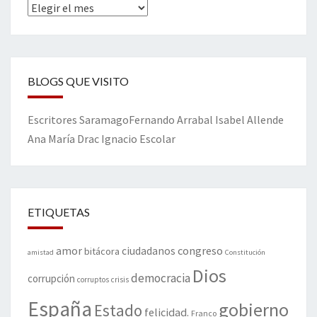
Archivos
BLOGS QUE VISITO
Escritores
Saramago
Fernando Arrabal
Isabel Allende
Ana María Drac
Ignacio Escolar
ETIQUETAS
amor
congreso
ciudadanos
bitácora
amistad
Constitución
Dios
democracia
corrupción
corruptos
crisis
España
gobierno
Estado
felicidad.
Franco