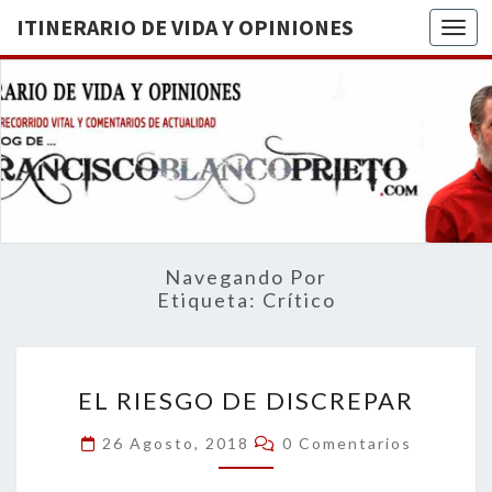
ITINERARIO DE VIDA Y OPINIONES
Togg
ITINERA
BREVE
RECORRIDO
VITAL Y
DE VIDA
COMENTARIOS
DE
OPINION
ACTUALIDAD
Navegando Por
Etiqueta:
Crítico
EL
EL RIESGO DE DISCREPAR
RIESGO
DE
Comentarios
26 Agosto, 2018
0 Comentarios
DISCREPAR