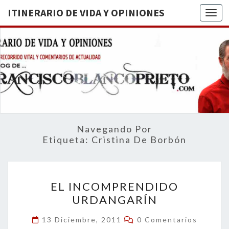
ITINERARIO DE VIDA Y OPINIONES
Togg
ITINERA
BREVE
RECORRIDO
VITAL Y
DE VIDA
COMENTARIOS
DE
OPINION
ACTUALIDAD
Navegando Por
Etiqueta:
Cristina De Borbón
EL
EL INCOMPRENDIDO
INCOMPRENDIDO
URDANGARÍN
URDANGARÍN
Comentarios
13 Diciembre, 2011
0 Comentarios