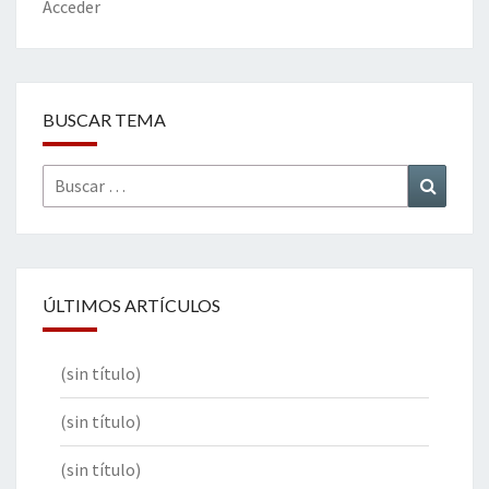
k
tir
Acceder
BUSCAR TEMA
Buscar
Buscar
por:
ÚLTIMOS ARTÍCULOS
(sin título)
(sin título)
(sin título)