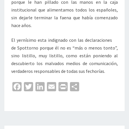
porque le han pillado con las manos en la caja
institucional que alimentamos todos los españoles,
sin dejarle terminar la faena que había comenzado
hace años.
El yernísimo esta indignado con las declaraciones
de Spottorno porque él no es “más o menos tonto”,
sino listillo, muy listillo, como están poniendo al
descubierto los malvados medios de comunicación,
verdaderos responsables de todas sus fechorías.
Fa
T
Li
E
Pr
C
ce
wi
n
m
in
o
b
tt
ke
ai
t
m
o
er
dI
l
p
o
n
ar