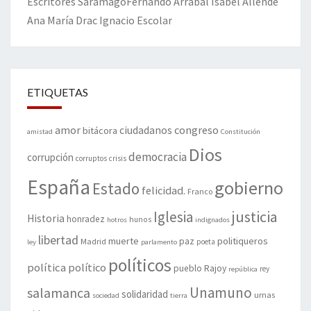
Escritores
Saramago
Fernando Arrabal
Isabel Allende
Ana María Drac
Ignacio Escolar
ETIQUETAS
amor
congreso
ciudadanos
bitácora
amistad
Constitución
Dios
democracia
corrupción
corruptos
crisis
España
gobierno
Estado
felicidad.
Franco
justicia
Iglesia
Historia
honradez
hunos
hotros
indignados
libertad
muerte
politiqueros
Madrid
paz
poeta
ley
parlamento
políticos
política
político
pueblo
Rajoy
rey
república
Unamuno
salamanca
solidaridad
urnas
sociedad
tierra