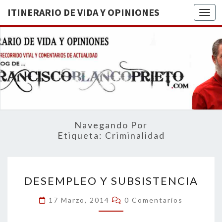
ITINERARIO DE VIDA Y OPINIONES
Togg
ITINERA
BREVE
RECORRIDO
VITAL Y
DE VIDA
COMENTARIOS
DE
OPINION
ACTUALIDAD
Navegando Por
Etiqueta:
Criminalidad
DESEMPLEO
DESEMPLEO Y SUBSISTENCIA
Y
SUBSISTENCIA
Comentarios
17 Marzo, 2014
0 Comentarios