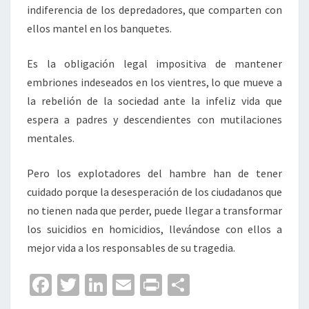
indiferencia de los depredadores, que comparten con
ellos mantel en los banquetes.
Es la obligación legal impositiva de mantener
embriones indeseados en los vientres, lo que mueve a
la rebelión de la sociedad ante la infeliz vida que
espera a padres y descendientes con mutilaciones
mentales.
Pero los explotadores del hambre han de tener
cuidado porque la desesperación de los ciudadanos que
no tienen nada que perder, puede llegar a transformar
los suicidios en homicidios, llevándose con ellos a
mejor vida a los responsables de su tragedia.
Fa
T
Li
E
Pr
C
ce
wi
n
m
in
o