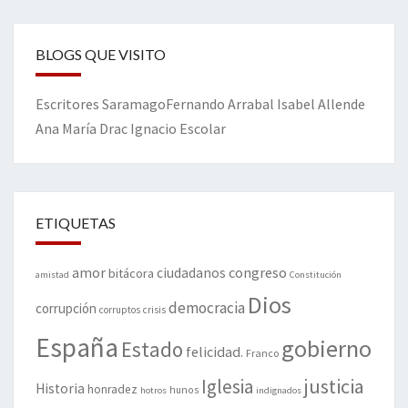
BLOGS QUE VISITO
Escritores
Saramago
Fernando Arrabal
Isabel Allende
Ana María Drac
Ignacio Escolar
ETIQUETAS
amor
congreso
ciudadanos
bitácora
amistad
Constitución
Dios
democracia
corrupción
corruptos
crisis
España
gobierno
Estado
felicidad.
Franco
justicia
Iglesia
Historia
honradez
hunos
hotros
indignados