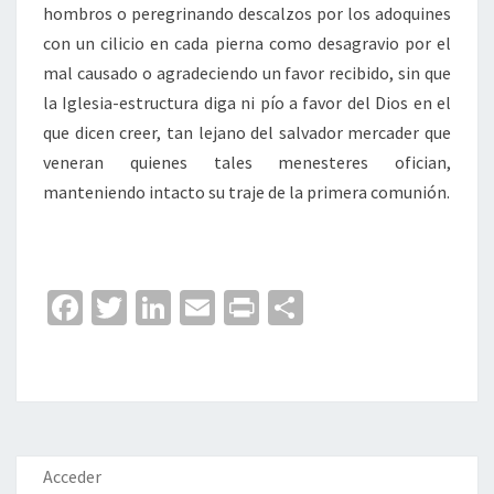
hombros o peregrinando descalzos por los adoquines
con un cilicio en cada pierna como desagravio por el
mal causado o agradeciendo un favor recibido, sin que
la Iglesia-estructura diga ni pío a favor del Dios en el
que dicen creer, tan lejano del salvador mercader que
veneran quienes tales menesteres ofician,
manteniendo intacto su traje de la primera comunión.
Fa
T
Li
E
Pr
C
ce
wi
n
m
in
o
b
tt
ke
ai
t
m
o
er
dI
l
p
o
n
ar
k
tir
Acceder