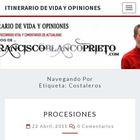
ITINERARIO DE VIDA Y OPINIONES
Togg
ITINERA
BREVE
RECORRIDO
VITAL Y
DE VIDA
COMENTARIOS
DE
OPINION
ACTUALIDAD
Navegando Por
Etiqueta:
Costaleros
PROCESIONES
PROCESIONES
Comentarios
22 Abril, 2011
0 Comentarios