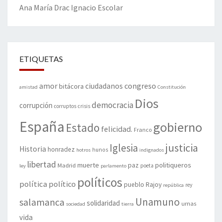
Ana María Drac
Ignacio Escolar
ETIQUETAS
amor
congreso
ciudadanos
bitácora
amistad
Constitución
Dios
democracia
corrupción
corruptos
crisis
España
gobierno
Estado
felicidad.
Franco
justicia
Iglesia
Historia
honradez
hunos
hotros
indignados
libertad
muerte
politiqueros
Madrid
paz
poeta
ley
parlamento
políticos
política
político
pueblo
Rajoy
rey
república
Unamuno
salamanca
solidaridad
urnas
sociedad
tierra
vida