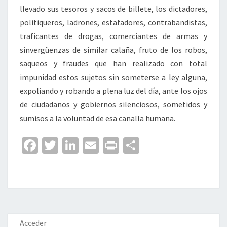
llevado sus tesoros y sacos de billete, los dictadores,
politiqueros, ladrones, estafadores, contrabandistas,
traficantes de drogas, comerciantes de armas y
sinvergüenzas de similar calaña, fruto de los robos,
saqueos y fraudes que han realizado con total
impunidad estos sujetos sin someterse a ley alguna,
expoliando y robando a plena luz del día, ante los ojos
de ciudadanos y gobiernos silenciosos, sometidos y
sumisos a la voluntad de esa canalla humana.
Fa
T
Li
E
Pr
C
ce
wi
n
m
in
o
b
tt
ke
ai
t
m
o
er
dI
l
p
o
n
ar
k
tir
Acceder