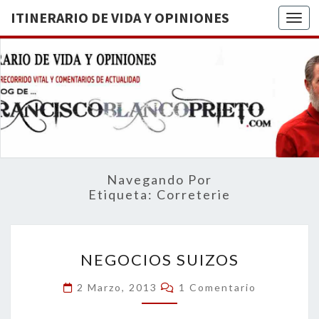
ITINERARIO DE VIDA Y OPINIONES
Togg
ITINERA
BREVE
RECORRIDO
VITAL Y
DE VIDA
COMENTARIOS
DE
OPINION
ACTUALIDAD
Navegando Por
Etiqueta:
Correterie
NEGOCIOS
NEGOCIOS SUIZOS
SUIZOS
Comentarios
2 Marzo, 2013
1 Comentario