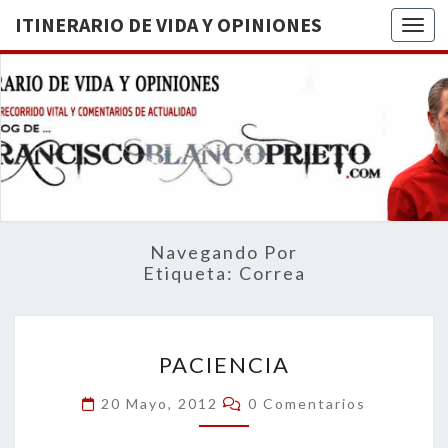
ITINERARIO DE VIDA Y OPINIONES
Togg
ITINERA
BREVE
RECORRIDO
VITAL Y
DE VIDA
COMENTARIOS
DE
OPINION
ACTUALIDAD
Navegando Por
Etiqueta:
Correa
PACIENCIA
PACIENCIA
Comentarios
20 Mayo, 2012
0 Comentarios