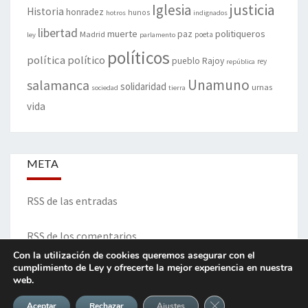
justicia
Iglesia
Historia
honradez
hunos
hotros
indignados
libertad
muerte
politiqueros
Madrid
paz
poeta
ley
parlamento
políticos
política
político
pueblo
Rajoy
rey
república
Unamuno
salamanca
solidaridad
urnas
sociedad
tierra
vida
META
RSS de las entradas
RSS de los comentarios
Con la utilización de cookies queremos asegurar con el
cumplimiento de Ley y ofrecerte la mejor experiencia en nuestra
web.
ITINERARIO DE VIDA Y OPINIONES - Francisco Blanco Prieto
Cerrar el banner de 
Aceptar
Rechazar
Ajustes