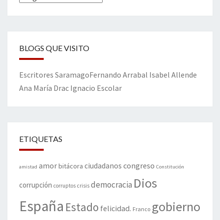
BLOGS QUE VISITO
Escritores
Saramago
Fernando Arrabal
Isabel Allende
Ana María Drac
Ignacio Escolar
ETIQUETAS
amor
congreso
ciudadanos
bitácora
amistad
Constitución
Dios
democracia
corrupción
corruptos
crisis
España
gobierno
Estado
felicidad.
Franco