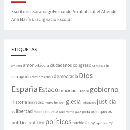
Escritores
Saramago
Fernando Arrabal
Isabel Allende
Ana María Drac
Ignacio Escolar
ETIQUETAS
amor
congreso
ciudadanos
bitácora
amistad
Constitución
Dios
democracia
corrupción
corruptos
crisis
España
gobierno
Estado
felicidad.
Franco
justicia
Iglesia
Historia
honradez
hunos
hotros
indignados
libertad
muerte
politiqueros
Madrid
paz
poeta
ley
parlamento
políticos
política
político
pueblo
Rajoy
rey
república