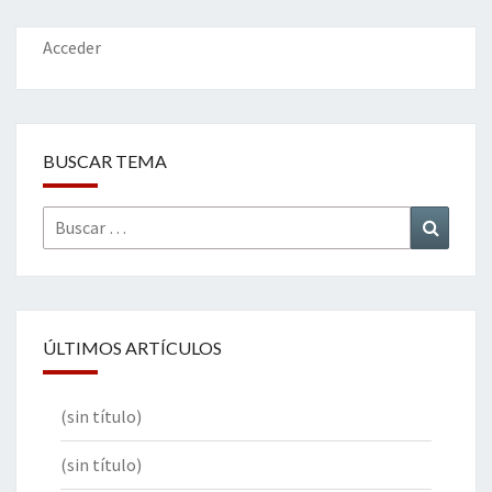
o
n
ar
k
tir
Acceder
BUSCAR TEMA
Buscar
Buscar
por:
ÚLTIMOS ARTÍCULOS
(sin título)
(sin título)