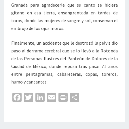
Granada para agradecerle que su canto se hiciera
gitano en esa tierra, ensangrentada en tardes de
toros, donde las mujeres de sangre y sol, conservan el
embrujo de los ojos moros.
Finalmente, un accidente que le destrozó la pelvis dio
paso al derrame cerebral que se lo llevó a la Rotonda
de las Personas Ilustres del Panteón de Dolores de la
Ciudad de México, donde reposa tras pasar 71 años
entre pentagramas, cabareteras, copas, toreros,
humo y cantantes.
Fa
T
Li
E
Pr
C
ce
wi
n
m
in
o
b
tt
ke
ai
t
m
o
er
dI
l
p