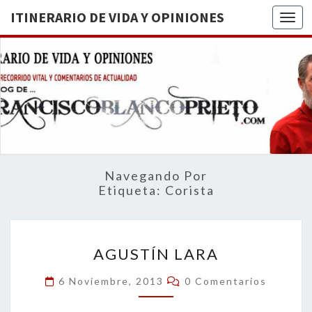
ITINERARIO DE VIDA Y OPINIONES
Togg
ITINERA
BREVE
RECORRIDO
VITAL Y
DE VIDA
COMENTARIOS
DE
OPINION
ACTUALIDAD
Navegando Por
Etiqueta:
Corista
AGUSTÍN
AGUSTÍN LARA
LARA
Comentarios
6 Noviembre, 2013
0 Comentarios