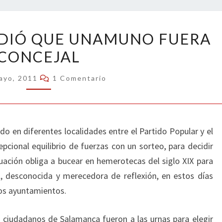
UN
IDIÓ QUE UNAMUNO FUERA
SORTEO
CONCEJAL
IMPIDIÓ
QUE
Comentarios
ayo, 2011
1 Comentario
UNAMUNO
FUERA
CONCEJAL
o en diferentes localidades entre el Partido Popular y el
pcional equilibrio de fuerzas con un sorteo, para decidir
ituación obliga a bucear en hemerotecas del siglo XIX para
l, desconocida y merecedora de reflexión, en estos días
vos ayuntamientos.
ciudadanos de Salamanca fueron a las urnas para elegir