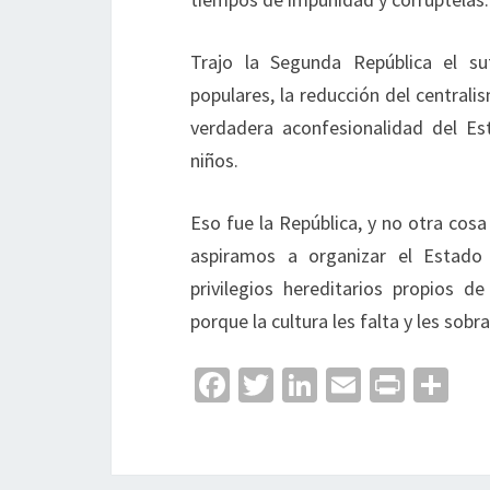
Trajo la Segunda República el suf
populares, la reducción del centralis
verdadera aconfesionalidad del Es
niños.
Eso fue la República, y no otra cos
aspiramos a organizar el Estado
privilegios hereditarios propios d
porque la cultura les falta y les sob
Fa
T
Li
E
Pr
C
ce
wi
n
m
in
o
b
tt
ke
ai
t
m