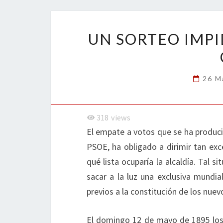
o
er
dI
l
p
o
n
ar
k
tir
UN SORTEO IMP
26 M
318
views
El empate a votos que se ha producid
PSOE, ha obligado a dirimir tan exce
qué lista ocuparía la alcaldía. Tal s
sacar a la luz una exclusiva mundia
previos a la constitución de los nue
El domingo 12 de mayo de 1895 los 