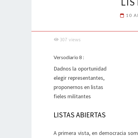
LIS
10 A
307
views
Versodiario 8 :
Dadnos la
elegir rep
proponernos
fieles militantes
LISTAS ABIERTAS
A primera vista, en democracia som