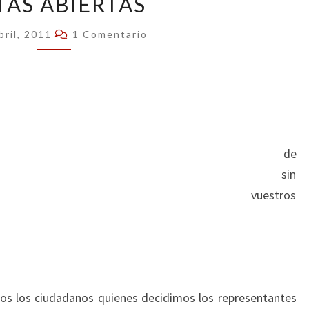
TAS ABIERTAS
ABIERTAS
Comentarios
bril, 2011
1 Comentario
 oportunidad de
resentantes, sin
 en listas vuestros
os los ciudadanos quienes decidimos los representantes