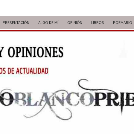
PRESENTACIÓN
ALGO DE MÍ
OPINIÓN
LIBROS
POEMARIO
ITIN
BREVE
RECORRIDO
VITAL Y
COMENTARIOS
DE V
DE
ACTUALIDAD