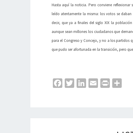
Hasta aquí la noticia. Pero conviene reflexiona
leído atentamente la misma: los votos se daban a
decir, que ya a finales del siglo XIX la població
aunque sean millones los ciudadanos que demandan
para el Congreso y Concejo, y no a los partidos q
que pudo ser afortunada en la transición, pero qu
Fa
T
Li
E
Pr
C
ce
wi
n
m
in
o
b
tt
ke
ai
t
m
o
er
dI
l
p
o
n
ar
k
tir