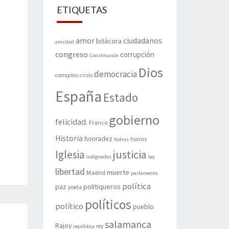
ETIQUETAS
amor
ciudadanos
bitácora
amistad
congreso
corrupción
Constitución
Dios
democracia
corruptos
crisis
España
Estado
gobierno
felicidad.
Franco
Historia
honradez
hunos
hotros
justicia
Iglesia
indignados
ley
libertad
muerte
Madrid
parlamento
política
politiqueros
paz
poeta
políticos
político
pueblo
salamanca
Rajoy
rey
república