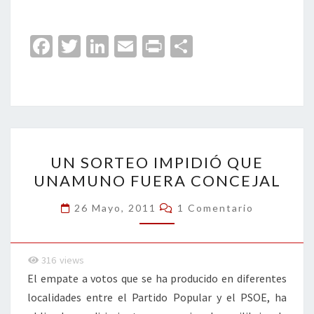
Fa
T
Li
E
Pr
C
ce
wi
n
m
in
o
b
tt
ke
ai
t
m
o
er
dI
l
p
o
n
ar
UN
k
tir
UN SORTEO IMPIDIÓ QUE
SORTEO
UNAMUNO FUERA CONCEJAL
IMPIDIÓ
QUE
Comentarios
26 Mayo, 2011
1 Comentario
UNAMUNO
FUERA
316
views
CONCEJAL
El empate a votos que se ha producido en diferentes
localidades entre el Partido Popular y el PSOE, ha