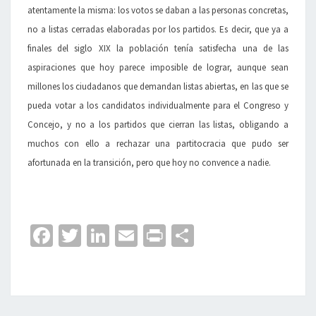
atentamente la misma: los votos se daban a las personas concretas,
no a listas cerradas elaboradas por los partidos. Es decir, que ya a
finales del siglo XIX la población tenía satisfecha una de las
aspiraciones que hoy parece imposible de lograr, aunque sean
millones los ciudadanos que demandan listas abiertas, en las que se
pueda votar a los candidatos individualmente para el Congreso y
Concejo, y no a los partidos que cierran las listas, obligando a
muchos con ello a rechazar una partitocracia que pudo ser
afortunada en la transición, pero que hoy no convence a nadie.
Fa
T
Li
E
Pr
C
ce
wi
n
m
in
o
b
tt
ke
ai
t
m
o
er
dI
l
p