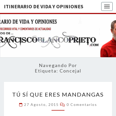
ITINERARIO DE VIDA Y OPINIONES
Togg
ITINERA
BREVE
RECORRIDO
VITAL Y
DE VIDA
COMENTARIOS
DE
OPINION
ACTUALIDAD
Navegando Por
Etiqueta:
Concejal
TÚ
TÚ SÍ QUE ERES MANDANGAS
SÍ
QUE
Comentarios
27 Agosto, 2015
0 Comentarios
ERES