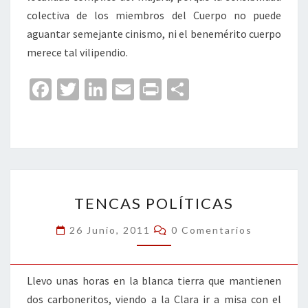
colectiva de los miembros del Cuerpo no puede
aguantar semejante cinismo, ni el benemérito cuerpo
merece tal vilipendio.
Fa
T
Li
E
Pr
C
ce
wi
n
m
in
o
b
tt
ke
ai
t
m
o
er
dI
l
p
o
n
ar
TENCAS
k
tir
TENCAS POLÍTICAS
POLÍTICAS
Comentarios
26 Junio, 2011
0 Comentarios
Llevo unas horas en la blanca tierra que mantienen
dos carboneritos, viendo a la Clara ir a misa con el