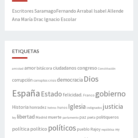
Escritores
Saramago
Fernando Arrabal
Isabel Allende
Ana María Drac
Ignacio Escolar
ETIQUETAS
amor
congreso
ciudadanos
bitácora
amistad
Constitución
Dios
democracia
corrupción
corruptos
crisis
España
gobierno
Estado
felicidad.
Franco
justicia
Iglesia
Historia
honradez
hunos
hotros
indignados
libertad
muerte
politiqueros
Madrid
paz
poeta
ley
parlamento
políticos
política
político
pueblo
Rajoy
rey
república