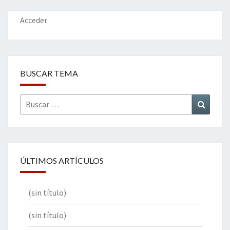
o
n
ar
k
tir
Acceder
BUSCAR TEMA
Buscar
Buscar
por:
ÚLTIMOS ARTÍCULOS
(sin título)
(sin título)